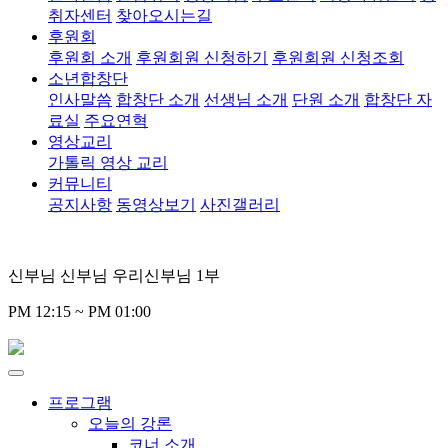
취자센터
찾아오시는길
후원회
후원회 소개
후원회원 신청하기
후원회원 신청조회
소년합창단
인사말씀
합창단 소개
선생님 소개
단원 소개
합창단 자
료실
주요연혁
영상교리
가톨릭 영상 교리
커뮤니티
공지사항
동영상보기
사진갤러리
신부님 신부님 우리신부님 1부
PM 12:15 ~ PM 01:00
프로그램
오늘의 강론
코너 소개