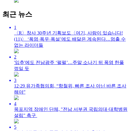
최근 뉴스
1
〈R〉창사 30주년 기획보도〈여기, 사람이 있습니다!
(11)〉 ‘폭염·폭우·폭설’에도 배달은 계속된다…멈출 수
없는 라이더들
2
'입추'에도 전남광주 ‘펄펄’…주말 소나기 뒤 폭염 한풀
꺾일 듯
3
12·29 유가족협의회, “항철위, 빠른 조사 아닌 바른 조사
해야”
4
목포지역 장애인 단체, "전남 서부권 국립의대·대학병원
설립" 촉구
5