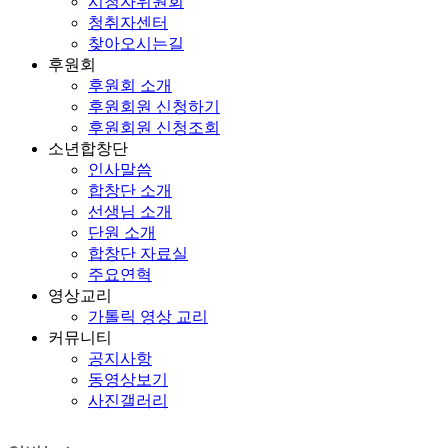
시청자위원회
청취자센터
찾아오시는길
후원회
후원회 소개
후원회원 신청하기
후원회원 신청조회
소년합창단
인사말씀
합창단 소개
선생님 소개
단원 소개
합창단 자료실
주요연혁
영상교리
가톨릭 영상 교리
커뮤니티
공지사항
동영상보기
사진갤러리