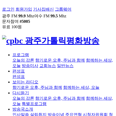
로그인
회원가입
기사집배신
그룹웨어
광주 FM
99.9
Mhz
여수 FM
99.5
Mhz
문자참여
#5005
유료 100원
프로그램
오늘의 강론
향기로운 오후, 주님과 함께
함께하는 세상,
오늘
방송미사
교회뉴스
일반뉴스
편성표
편성표
보이는 라디오
향기로운 오후, 주님과 함께
함께하는 세상, 오늘
다시듣기
오늘의 강론
향기로운 오후, 주님과 함께
함께하는 세상,
오늘
특별프로그램
방송국소개
인사말씀
설립취지
방송이념
주요연혁
시청자위원회
청