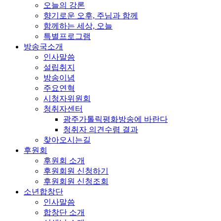
오늘의 강론
향기로운 오후, 주님과 함께
함께하는 세상, 오늘
특별프로그램
방송국소개
인사말씀
설립취지
방송이념
주요연혁
시청자위원회
청취자센터
광주가톨릭평화방송에 바란다
청취자 의견수렴 결과
찾아오시는길
후원회
후원회 소개
후원회원 신청하기
후원회원 신청조회
소년합창단
인사말씀
합창단 소개