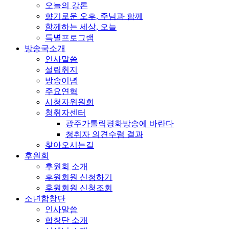
오늘의 강론
향기로운 오후, 주님과 함께
함께하는 세상, 오늘
특별프로그램
방송국소개
인사말씀
설립취지
방송이념
주요연혁
시청자위원회
청취자센터
광주가톨릭평화방송에 바란다
청취자 의견수렴 결과
찾아오시는길
후원회
후원회 소개
후원회원 신청하기
후원회원 신청조회
소년합창단
인사말씀
합창단 소개