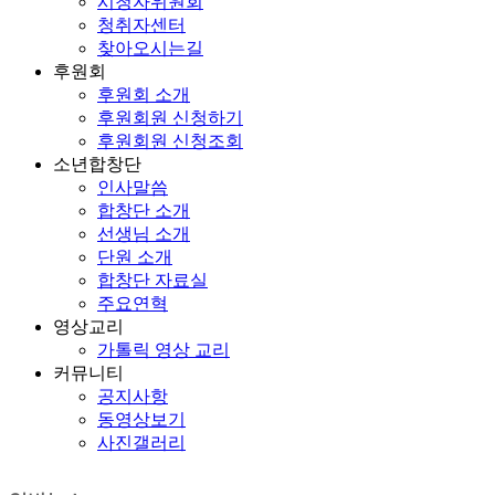
시청자위원회
청취자센터
찾아오시는길
후원회
후원회 소개
후원회원 신청하기
후원회원 신청조회
소년합창단
인사말씀
합창단 소개
선생님 소개
단원 소개
합창단 자료실
주요연혁
영상교리
가톨릭 영상 교리
커뮤니티
공지사항
동영상보기
사진갤러리