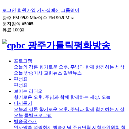
로그인
회원가입
기사집배신
그룹웨어
광주 FM
99.9
Mhz
여수 FM
99.5
Mhz
문자참여
#5005
유료 100원
프로그램
오늘의 강론
향기로운 오후, 주님과 함께
함께하는 세상,
오늘
방송미사
교회뉴스
일반뉴스
편성표
편성표
보이는 라디오
향기로운 오후, 주님과 함께
함께하는 세상, 오늘
다시듣기
오늘의 강론
향기로운 오후, 주님과 함께
함께하는 세상,
오늘
특별프로그램
방송국소개
인사말씀
설립취지
방송이념
주요연혁
시청자위원회
청