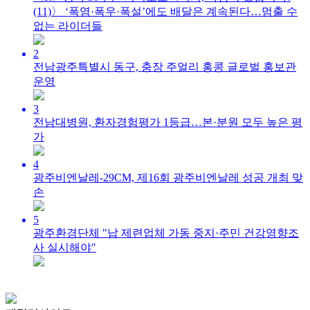
(11)〉 ‘폭염·폭우·폭설’에도 배달은 계속된다…멈출 수
없는 라이더들
2
전남광주특별시 동구, 충장 주얼리 홍콩 글로벌 홍보관
운영
3
전남대병원, 환자경험평가 1등급…본·분원 모두 높은 평
가
4
광주비엔날레-29CM, 제16회 광주비엔날레 성공 개최 맞
손
5
광주환경단체 "납 제련업체 가동 중지·주민 건강영향조
사 실시해야"