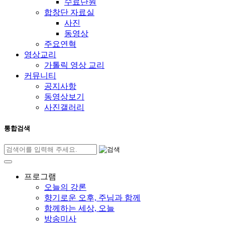
수료단원
합창단 자료실
사진
동영상
주요연혁
영상교리
가톨릭 영상 교리
커뮤니티
공지사항
동영상보기
사진갤러리
통합검색
프로그램
오늘의 강론
향기로운 오후, 주님과 함께
함께하는 세상, 오늘
방송미사