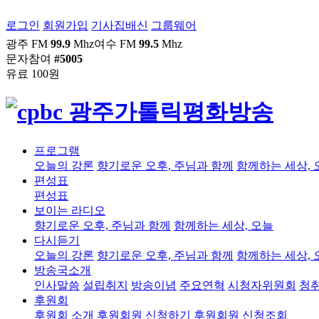
로그인
회원가입
기사집배신
그룹웨어
광주 FM
99.9
Mhz
여수 FM
99.5
Mhz
문자참여
#5005
유료 100원
프로그램
오늘의 강론
향기로운 오후, 주님과 함께
함께하는 세상, 
편성표
편성표
보이는 라디오
향기로운 오후, 주님과 함께
함께하는 세상, 오늘
다시듣기
오늘의 강론
향기로운 오후, 주님과 함께
함께하는 세상, 
방송국소개
인사말씀
설립취지
방송이념
주요연혁
시청자위원회
청
후원회
후원회 소개
후원회원 신청하기
후원회원 신청조회