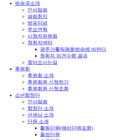
방송국소개
인사말씀
설립취지
방송이념
주요연혁
시청자위원회
청취자센터
광주가톨릭평화방송에 바란다
청취자 의견수렴 결과
찾아오시는길
후원회
후원회 소개
후원회원 신청하기
후원회원 신청조회
소년합창단
인사말씀
합창단 소개
선생님 소개
단원 소개
활동단원(예비단원포함)
졸업단원