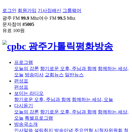
로그인
회원가입
기사집배신
그룹웨어
광주 FM
99.9
Mhz
여수 FM
99.5
Mhz
문자참여
#5005
유료 100원
프로그램
오늘의 강론
향기로운 오후, 주님과 함께
함께하는 세상,
오늘
방송미사
교회뉴스
일반뉴스
편성표
편성표
보이는 라디오
향기로운 오후, 주님과 함께
함께하는 세상, 오늘
다시듣기
오늘의 강론
향기로운 오후, 주님과 함께
함께하는 세상,
오늘
특별프로그램
방송국소개
인사말씀
설립취지
방송이념
주요연혁
시청자위원회
청