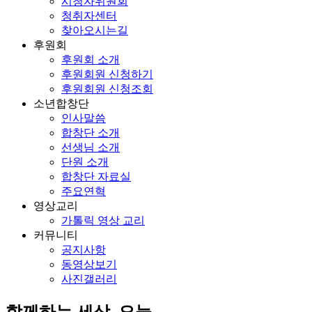
시청자위원회
청취자센터
찾아오시는길
후원회
후원회 소개
후원회원 신청하기
후원회원 신청조회
소년합창단
인사말씀
합창단 소개
선생님 소개
단원 소개
합창단 자료실
주요연혁
영상교리
가톨릭 영상 교리
커뮤니티
공지사항
동영상보기
사진갤러리