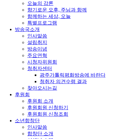
오늘의 강론
향기로운 오후, 주님과 함께
함께하는 세상, 오늘
특별프로그램
방송국소개
인사말씀
설립취지
방송이념
주요연혁
시청자위원회
청취자센터
광주가톨릭평화방송에 바란다
청취자 의견수렴 결과
찾아오시는길
후원회
후원회 소개
후원회원 신청하기
후원회원 신청조회
소년합창단
인사말씀
합창단 소개