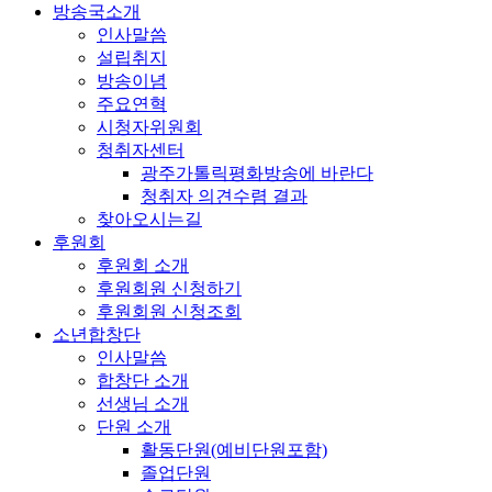
방송국소개
인사말씀
설립취지
방송이념
주요연혁
시청자위원회
청취자센터
광주가톨릭평화방송에 바란다
청취자 의견수렴 결과
찾아오시는길
후원회
후원회 소개
후원회원 신청하기
후원회원 신청조회
소년합창단
인사말씀
합창단 소개
선생님 소개
단원 소개
활동단원(예비단원포함)
졸업단원