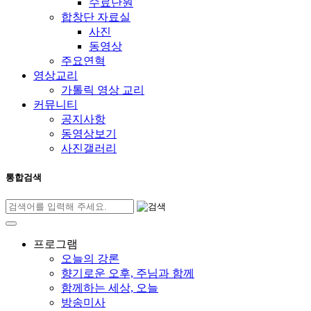
수료단원
합창단 자료실
사진
동영상
주요연혁
영상교리
가톨릭 영상 교리
커뮤니티
공지사항
동영상보기
사진갤러리
통합검색
프로그램
오늘의 강론
향기로운 오후, 주님과 함께
함께하는 세상, 오늘
방송미사