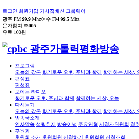
로그인
회원가입
기사집배신
그룹웨어
광주 FM
99.9
Mhz
여수 FM
99.5
Mhz
문자참여
#5005
유료 100원
프로그램
오늘의 강론
향기로운 오후, 주님과 함께
함께하는 세상, 
편성표
편성표
보이는 라디오
향기로운 오후, 주님과 함께
함께하는 세상, 오늘
다시듣기
오늘의 강론
향기로운 오후, 주님과 함께
함께하는 세상, 
방송국소개
인사말씀
설립취지
방송이념
주요연혁
시청자위원회
청
후원회
후원회 소개
후원회원 신청하기
후원회원 신청조회