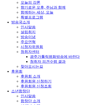
오늘의 강론
향기로운 오후, 주님과 함께
함께하는 세상, 오늘
특별프로그램
방송국소개
인사말씀
설립취지
방송이념
주요연혁
시청자위원회
청취자센터
광주가톨릭평화방송에 바란다
청취자 의견수렴 결과
찾아오시는길
후원회
후원회 소개
후원회원 신청하기
후원회원 신청조회
소년합창단
인사말씀
합창단 소개