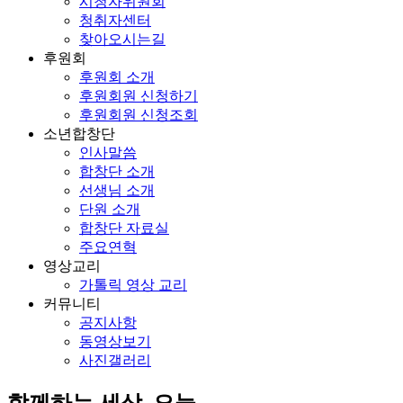
시청자위원회
청취자센터
찾아오시는길
후원회
후원회 소개
후원회원 신청하기
후원회원 신청조회
소년합창단
인사말씀
합창단 소개
선생님 소개
단원 소개
합창단 자료실
주요연혁
영상교리
가톨릭 영상 교리
커뮤니티
공지사항
동영상보기
사진갤러리