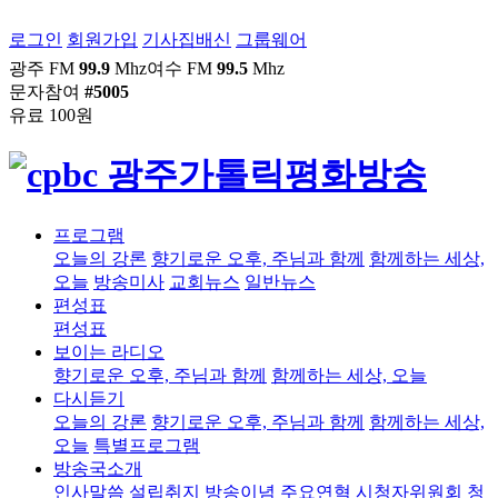
로그인
회원가입
기사집배신
그룹웨어
광주 FM
99.9
Mhz
여수 FM
99.5
Mhz
문자참여
#5005
유료 100원
프로그램
오늘의 강론
향기로운 오후, 주님과 함께
함께하는 세상,
오늘
방송미사
교회뉴스
일반뉴스
편성표
편성표
보이는 라디오
향기로운 오후, 주님과 함께
함께하는 세상, 오늘
다시듣기
오늘의 강론
향기로운 오후, 주님과 함께
함께하는 세상,
오늘
특별프로그램
방송국소개
인사말씀
설립취지
방송이념
주요연혁
시청자위원회
청