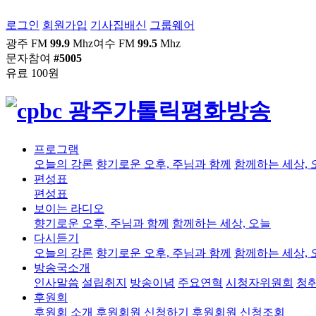
로그인
회원가입
기사집배신
그룹웨어
광주 FM
99.9
Mhz
여수 FM
99.5
Mhz
문자참여
#5005
유료 100원
프로그램
오늘의 강론
향기로운 오후, 주님과 함께
함께하는 세상, 
편성표
편성표
보이는 라디오
향기로운 오후, 주님과 함께
함께하는 세상, 오늘
다시듣기
오늘의 강론
향기로운 오후, 주님과 함께
함께하는 세상, 
방송국소개
인사말씀
설립취지
방송이념
주요연혁
시청자위원회
청
후원회
후원회 소개
후원회원 신청하기
후원회원 신청조회