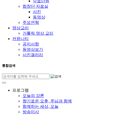
수료단원
합창단 자료실
사진
동영상
주요연혁
영상교리
가톨릭 영상 교리
커뮤니티
공지사항
동영상보기
사진갤러리
통합검색
프로그램
오늘의 강론
향기로운 오후, 주님과 함께
함께하는 세상, 오늘
방송미사