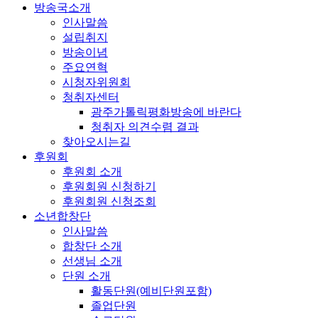
방송국소개
인사말씀
설립취지
방송이념
주요연혁
시청자위원회
청취자센터
광주가톨릭평화방송에 바란다
청취자 의견수렴 결과
찾아오시는길
후원회
후원회 소개
후원회원 신청하기
후원회원 신청조회
소년합창단
인사말씀
합창단 소개
선생님 소개
단원 소개
활동단원(예비단원포함)
졸업단원