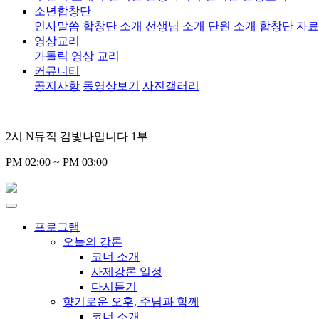
소년합창단
인사말씀
합창단 소개
선생님 소개
단원 소개
합창단 자
영상교리
가톨릭 영상 교리
커뮤니티
공지사항
동영상보기
사진갤러리
2시 N뮤직 김빛나입니다 1부
PM 02:00 ~ PM 03:00
프로그램
오늘의 강론
코너 소개
사제강론 일정
다시듣기
향기로운 오후, 주님과 함께
코너 소개