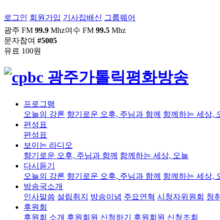
로그인
회원가입
기사집배신
그룹웨어
광주 FM
99.9
Mhz
여수 FM
99.5
Mhz
문자참여
#5005
유료 100원
프로그램
오늘의 강론
향기로운 오후, 주님과 함께
함께하는 세상, 
편성표
편성표
보이는 라디오
향기로운 오후, 주님과 함께
함께하는 세상, 오늘
다시듣기
오늘의 강론
향기로운 오후, 주님과 함께
함께하는 세상, 
방송국소개
인사말씀
설립취지
방송이념
주요연혁
시청자위원회
청
후원회
후원회 소개
후원회원 신청하기
후원회원 신청조회