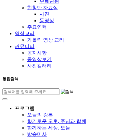
수료단원
합창단 자료실
사진
동영상
주요연혁
영상교리
가톨릭 영상 교리
커뮤니티
공지사항
동영상보기
사진갤러리
통합검색
프로그램
오늘의 강론
향기로운 오후, 주님과 함께
함께하는 세상, 오늘
방송미사