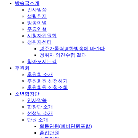
방송국소개
인사말씀
설립취지
방송이념
주요연혁
시청자위원회
청취자센터
광주가톨릭평화방송에 바란다
청취자 의견수렴 결과
찾아오시는길
후원회
후원회 소개
후원회원 신청하기
후원회원 신청조회
소년합창단
인사말씀
합창단 소개
선생님 소개
단원 소개
활동단원(예비단원포함)
졸업단원