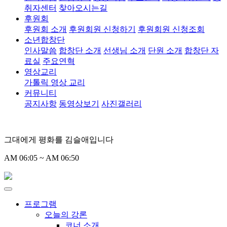
취자센터
찾아오시는길
후원회
후원회 소개
후원회원 신청하기
후원회원 신청조회
소년합창단
인사말씀
합창단 소개
선생님 소개
단원 소개
합창단 자
료실
주요연혁
영상교리
가톨릭 영상 교리
커뮤니티
공지사항
동영상보기
사진갤러리
그대에게 평화를 김슬애입니다
AM 06:05 ~ AM 06:50
프로그램
오늘의 강론
코너 소개