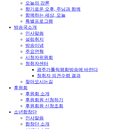
오늘의 강론
향기로운 오후, 주님과 함께
함께하는 세상, 오늘
특별프로그램
방송국소개
인사말씀
설립취지
방송이념
주요연혁
시청자위원회
청취자센터
광주가톨릭평화방송에 바란다
청취자 의견수렴 결과
찾아오시는길
후원회
후원회 소개
후원회원 신청하기
후원회원 신청조회
소년합창단
인사말씀
합창단 소개