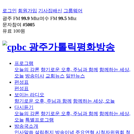
로그인
회원가입
기사집배신
그룹웨어
광주 FM
99.9
Mhz
여수 FM
99.5
Mhz
문자참여
#5005
유료 100원
프로그램
오늘의 강론
향기로운 오후, 주님과 함께
함께하는 세상,
오늘
방송미사
교회뉴스
일반뉴스
편성표
편성표
보이는 라디오
향기로운 오후, 주님과 함께
함께하는 세상, 오늘
다시듣기
오늘의 강론
향기로운 오후, 주님과 함께
함께하는 세상,
오늘
특별프로그램
방송국소개
인사말씀
설립취지
방송이념
주요연혁
시청자위원회
청