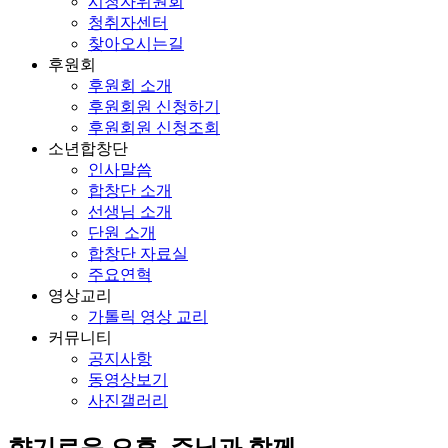
시청자위원회
청취자센터
찾아오시는길
후원회
후원회 소개
후원회원 신청하기
후원회원 신청조회
소년합창단
인사말씀
합창단 소개
선생님 소개
단원 소개
합창단 자료실
주요연혁
영상교리
가톨릭 영상 교리
커뮤니티
공지사항
동영상보기
사진갤러리