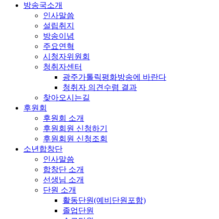
방송국소개
인사말씀
설립취지
방송이념
주요연혁
시청자위원회
청취자센터
광주가톨릭평화방송에 바란다
청취자 의견수렴 결과
찾아오시는길
후원회
후원회 소개
후원회원 신청하기
후원회원 신청조회
소년합창단
인사말씀
합창단 소개
선생님 소개
단원 소개
활동단원(예비단원포함)
졸업단원