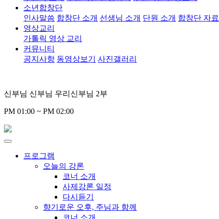
소년합창단
인사말씀
합창단 소개
선생님 소개
단원 소개
합창단 자
영상교리
가톨릭 영상 교리
커뮤니티
공지사항
동영상보기
사진갤러리
신부님 신부님 우리신부님 2부
PM 01:00 ~ PM 02:00
프로그램
오늘의 강론
코너 소개
사제강론 일정
다시듣기
향기로운 오후, 주님과 함께
코너 소개