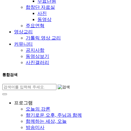
수료단원
합창단 자료실
사진
동영상
주요연혁
영상교리
가톨릭 영상 교리
커뮤니티
공지사항
동영상보기
사진갤러리
통합검색
프로그램
오늘의 강론
향기로운 오후, 주님과 함께
함께하는 세상, 오늘
방송미사