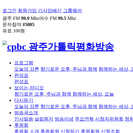
로그인
회원가입
기사집배신
그룹웨어
광주 FM
99.9
Mhz
여수 FM
99.5
Mhz
문자참여
#5005
유료 100원
프로그램
오늘의 강론
향기로운 오후, 주님과 함께
함께하는 세상, 
편성표
편성표
보이는 라디오
향기로운 오후, 주님과 함께
함께하는 세상, 오늘
다시듣기
오늘의 강론
향기로운 오후, 주님과 함께
함께하는 세상, 
방송국소개
인사말씀
설립취지
방송이념
주요연혁
시청자위원회
청
후원회
후원회 소개
후원회원 신청하기
후원회원 신청조회