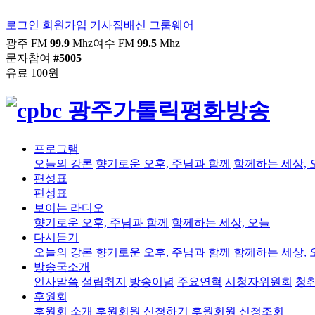
로그인
회원가입
기사집배신
그룹웨어
광주 FM
99.9
Mhz
여수 FM
99.5
Mhz
문자참여
#5005
유료 100원
프로그램
오늘의 강론
향기로운 오후, 주님과 함께
함께하는 세상, 
편성표
편성표
보이는 라디오
향기로운 오후, 주님과 함께
함께하는 세상, 오늘
다시듣기
오늘의 강론
향기로운 오후, 주님과 함께
함께하는 세상, 
방송국소개
인사말씀
설립취지
방송이념
주요연혁
시청자위원회
청
후원회
후원회 소개
후원회원 신청하기
후원회원 신청조회