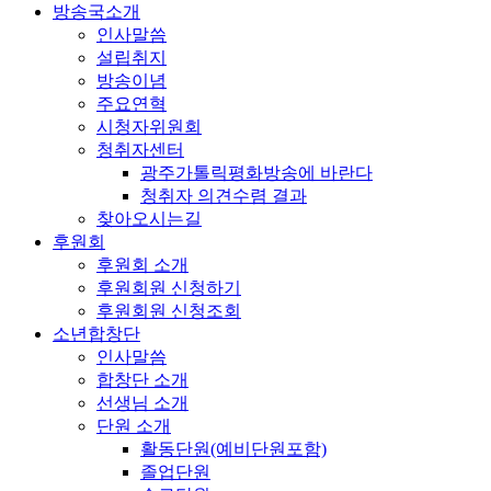
방송국소개
인사말씀
설립취지
방송이념
주요연혁
시청자위원회
청취자센터
광주가톨릭평화방송에 바란다
청취자 의견수렴 결과
찾아오시는길
후원회
후원회 소개
후원회원 신청하기
후원회원 신청조회
소년합창단
인사말씀
합창단 소개
선생님 소개
단원 소개
활동단원(예비단원포함)
졸업단원