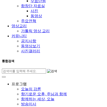
수료단원
합창단 자료실
사진
동영상
주요연혁
영상교리
가톨릭 영상 교리
커뮤니티
공지사항
동영상보기
사진갤러리
통합검색
프로그램
오늘의 강론
향기로운 오후, 주님과 함께
함께하는 세상, 오늘
방송미사