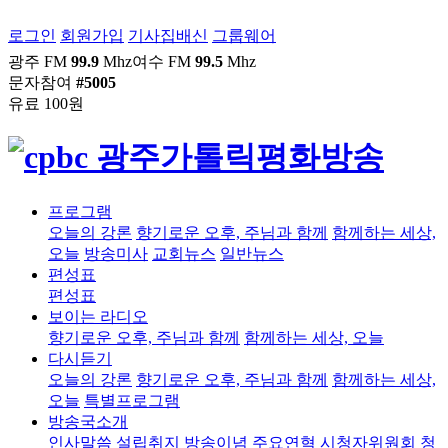
로그인
회원가입
기사집배신
그룹웨어
광주 FM
99.9
Mhz
여수 FM
99.5
Mhz
문자참여
#5005
유료 100원
프로그램
오늘의 강론
향기로운 오후, 주님과 함께
함께하는 세상,
오늘
방송미사
교회뉴스
일반뉴스
편성표
편성표
보이는 라디오
향기로운 오후, 주님과 함께
함께하는 세상, 오늘
다시듣기
오늘의 강론
향기로운 오후, 주님과 함께
함께하는 세상,
오늘
특별프로그램
방송국소개
인사말씀
설립취지
방송이념
주요연혁
시청자위원회
청