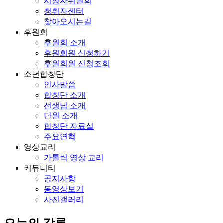
시청자위원회
청취자센터
찾아오시는길
후원회
후원회 소개
후원회원 신청하기
후원회원 신청조회
소년합창단
인사말씀
합창단 소개
선생님 소개
단원 소개
합창단 자료실
주요연혁
영상교리
가톨릭 영상 교리
커뮤니티
공지사항
동영상보기
사진갤러리