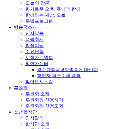
오늘의 강론
향기로운 오후, 주님과 함께
함께하는 세상, 오늘
특별프로그램
방송국소개
인사말씀
설립취지
방송이념
주요연혁
시청자위원회
청취자센터
광주가톨릭평화방송에 바란다
청취자 의견수렴 결과
찾아오시는길
후원회
후원회 소개
후원회원 신청하기
후원회원 신청조회
소년합창단
인사말씀
합창단 소개