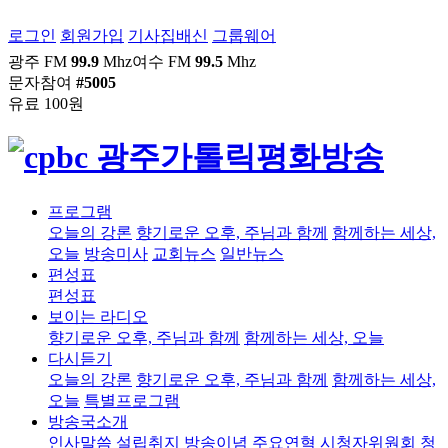
로그인
회원가입
기사집배신
그룹웨어
광주 FM
99.9
Mhz
여수 FM
99.5
Mhz
문자참여
#5005
유료 100원
프로그램
오늘의 강론
향기로운 오후, 주님과 함께
함께하는 세상,
오늘
방송미사
교회뉴스
일반뉴스
편성표
편성표
보이는 라디오
향기로운 오후, 주님과 함께
함께하는 세상, 오늘
다시듣기
오늘의 강론
향기로운 오후, 주님과 함께
함께하는 세상,
오늘
특별프로그램
방송국소개
인사말씀
설립취지
방송이념
주요연혁
시청자위원회
청