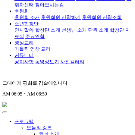
취자센터
찾아오시는길
후원회
후원회 소개
후원회원 신청하기
후원회원 신청조회
소년합창단
인사말씀
합창단 소개
선생님 소개
단원 소개
합창단 자
료실
주요연혁
영상교리
가톨릭 영상 교리
커뮤니티
공지사항
동영상보기
사진갤러리
그대에게 평화를 김슬애입니다
AM 06:05 ~ AM 06:50
프로그램
오늘의 강론
코너 소개