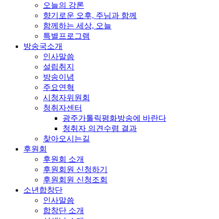
오늘의 강론
향기로운 오후, 주님과 함께
함께하는 세상, 오늘
특별프로그램
방송국소개
인사말씀
설립취지
방송이념
주요연혁
시청자위원회
청취자센터
광주가톨릭평화방송에 바란다
청취자 의견수렴 결과
찾아오시는길
후원회
후원회 소개
후원회원 신청하기
후원회원 신청조회
소년합창단
인사말씀
합창단 소개