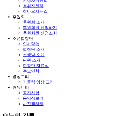
시청자위원회
청취자센터
찾아오시는길
후원회
후원회 소개
후원회원 신청하기
후원회원 신청조회
소년합창단
인사말씀
합창단 소개
선생님 소개
단원 소개
합창단 자료실
주요연혁
영상교리
가톨릭 영상 교리
커뮤니티
공지사항
동영상보기
사진갤러리