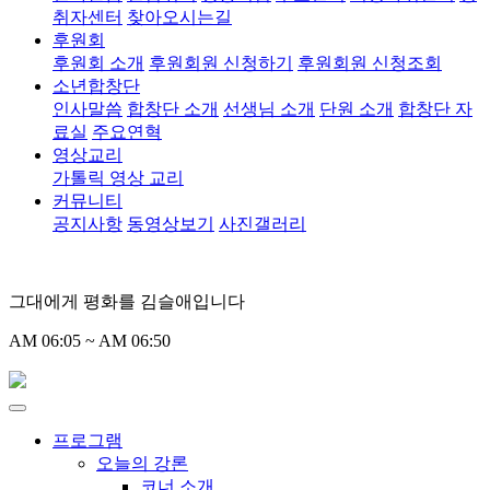
취자센터
찾아오시는길
후원회
후원회 소개
후원회원 신청하기
후원회원 신청조회
소년합창단
인사말씀
합창단 소개
선생님 소개
단원 소개
합창단 자
료실
주요연혁
영상교리
가톨릭 영상 교리
커뮤니티
공지사항
동영상보기
사진갤러리
그대에게 평화를 김슬애입니다
AM 06:05 ~ AM 06:50
프로그램
오늘의 강론
코너 소개