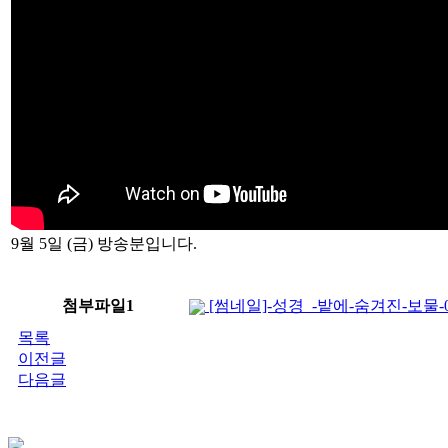
9월 5일 (금) 방송분입니다.
첨부파일1
[썸네일]-성경_-밭에-숨겨진-보물-012.
목록
이전글
다음글