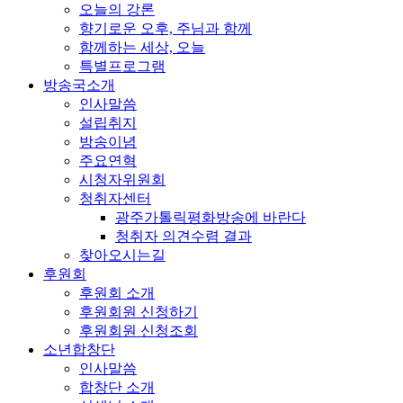
오늘의 강론
향기로운 오후, 주님과 함께
함께하는 세상, 오늘
특별프로그램
방송국소개
인사말씀
설립취지
방송이념
주요연혁
시청자위원회
청취자센터
광주가톨릭평화방송에 바란다
청취자 의견수렴 결과
찾아오시는길
후원회
후원회 소개
후원회원 신청하기
후원회원 신청조회
소년합창단
인사말씀
합창단 소개