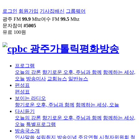
로그인
회원가입
기사집배신
그룹웨어
광주 FM
99.9
Mhz
여수 FM
99.5
Mhz
문자참여
#5005
유료 100원
프로그램
오늘의 강론
향기로운 오후, 주님과 함께
함께하는 세상,
오늘
방송미사
교회뉴스
일반뉴스
편성표
편성표
보이는 라디오
향기로운 오후, 주님과 함께
함께하는 세상, 오늘
다시듣기
오늘의 강론
향기로운 오후, 주님과 함께
함께하는 세상,
오늘
특별프로그램
방송국소개
인사말씀
설립취지
방송이념
주요연혁
시청자위원회
청