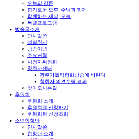
오늘의 강론
향기로운 오후, 주님과 함께
함께하는 세상, 오늘
특별프로그램
방송국소개
인사말씀
설립취지
방송이념
주요연혁
시청자위원회
청취자센터
광주가톨릭평화방송에 바란다
청취자 의견수렴 결과
찾아오시는길
후원회
후원회 소개
후원회원 신청하기
후원회원 신청조회
소년합창단
인사말씀
합창단 소개