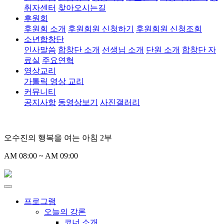
취자센터
찾아오시는길
후원회
후원회 소개
후원회원 신청하기
후원회원 신청조회
소년합창단
인사말씀
합창단 소개
선생님 소개
단원 소개
합창단 자
료실
주요연혁
영상교리
가톨릭 영상 교리
커뮤니티
공지사항
동영상보기
사진갤러리
오수진의 행복을 여는 아침 2부
AM 08:00 ~ AM 09:00
프로그램
오늘의 강론
코너 소개