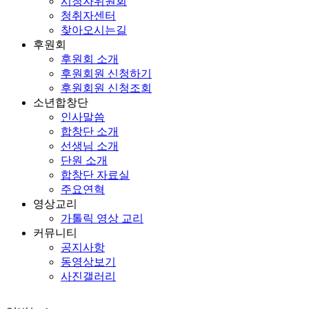
시청자위원회
청취자센터
찾아오시는길
후원회
후원회 소개
후원회원 신청하기
후원회원 신청조회
소년합창단
인사말씀
합창단 소개
선생님 소개
단원 소개
합창단 자료실
주요연혁
영상교리
가톨릭 영상 교리
커뮤니티
공지사항
동영상보기
사진갤러리