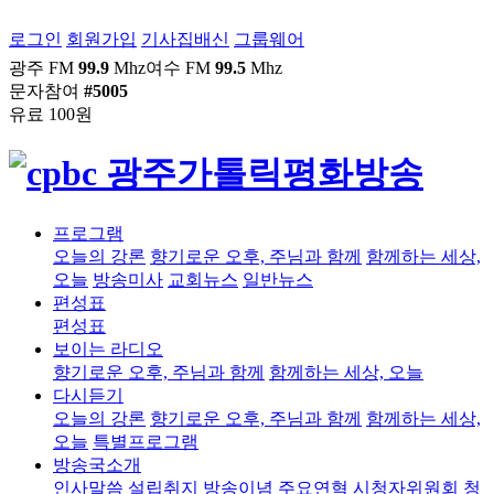
로그인
회원가입
기사집배신
그룹웨어
광주 FM
99.9
Mhz
여수 FM
99.5
Mhz
문자참여
#5005
유료 100원
프로그램
오늘의 강론
향기로운 오후, 주님과 함께
함께하는 세상,
오늘
방송미사
교회뉴스
일반뉴스
편성표
편성표
보이는 라디오
향기로운 오후, 주님과 함께
함께하는 세상, 오늘
다시듣기
오늘의 강론
향기로운 오후, 주님과 함께
함께하는 세상,
오늘
특별프로그램
방송국소개
인사말씀
설립취지
방송이념
주요연혁
시청자위원회
청