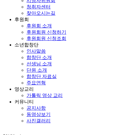
시청자위원회
청취자센터
찾아오시는길
후원회
후원회 소개
후원회원 신청하기
후원회원 신청조회
소년합창단
인사말씀
합창단 소개
선생님 소개
단원 소개
합창단 자료실
주요연혁
영상교리
가톨릭 영상 교리
커뮤니티
공지사항
동영상보기
사진갤러리