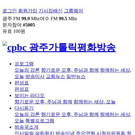
로그인
회원가입
기사집배신
그룹웨어
광주 FM
99.9
Mhz
여수 FM
99.5
Mhz
문자참여
#5005
유료 100원
프로그램
오늘의 강론
향기로운 오후, 주님과 함께
함께하는 세상,
오늘
방송미사
교회뉴스
일반뉴스
편성표
편성표
보이는 라디오
향기로운 오후, 주님과 함께
함께하는 세상, 오늘
다시듣기
오늘의 강론
향기로운 오후, 주님과 함께
함께하는 세상,
오늘
특별프로그램
방송국소개
인사말씀
설립취지
방송이념
주요연혁
시청자위원회
청