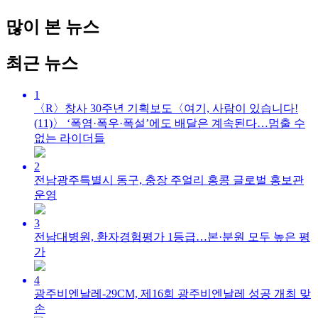
많이 본 뉴스
최근 뉴스
1
〈R〉창사 30주년 기획보도〈여기, 사람이 있습니다!
(11)〉 ‘폭염·폭우·폭설’에도 배달은 계속된다…멈출 수
없는 라이더들
2
전남광주특별시 동구, 충장 주얼리 홍콩 글로벌 홍보관
운영
3
전남대병원, 환자경험평가 1등급…본·분원 모두 높은 평
가
4
광주비엔날레-29CM, 제16회 광주비엔날레 성공 개최 맞
손