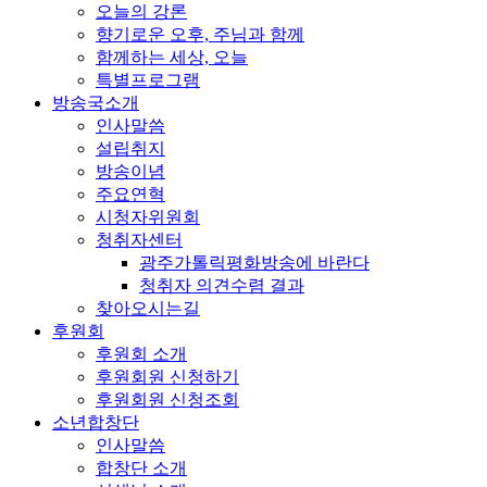
오늘의 강론
향기로운 오후, 주님과 함께
함께하는 세상, 오늘
특별프로그램
방송국소개
인사말씀
설립취지
방송이념
주요연혁
시청자위원회
청취자센터
광주가톨릭평화방송에 바란다
청취자 의견수렴 결과
찾아오시는길
후원회
후원회 소개
후원회원 신청하기
후원회원 신청조회
소년합창단
인사말씀
합창단 소개