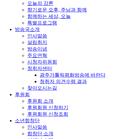
오늘의 강론
향기로운 오후, 주님과 함께
함께하는 세상, 오늘
특별프로그램
방송국소개
인사말씀
설립취지
방송이념
주요연혁
시청자위원회
청취자센터
광주가톨릭평화방송에 바란다
청취자 의견수렴 결과
찾아오시는길
후원회
후원회 소개
후원회원 신청하기
후원회원 신청조회
소년합창단
인사말씀
합창단 소개