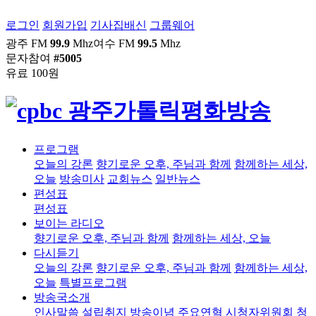
로그인
회원가입
기사집배신
그룹웨어
광주 FM
99.9
Mhz
여수 FM
99.5
Mhz
문자참여
#5005
유료 100원
프로그램
오늘의 강론
향기로운 오후, 주님과 함께
함께하는 세상,
오늘
방송미사
교회뉴스
일반뉴스
편성표
편성표
보이는 라디오
향기로운 오후, 주님과 함께
함께하는 세상, 오늘
다시듣기
오늘의 강론
향기로운 오후, 주님과 함께
함께하는 세상,
오늘
특별프로그램
방송국소개
인사말씀
설립취지
방송이념
주요연혁
시청자위원회
청