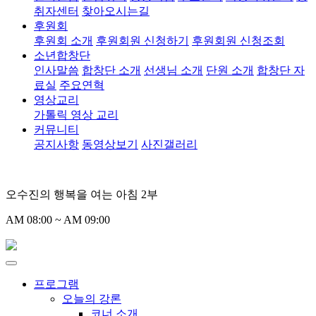
취자센터
찾아오시는길
후원회
후원회 소개
후원회원 신청하기
후원회원 신청조회
소년합창단
인사말씀
합창단 소개
선생님 소개
단원 소개
합창단 자
료실
주요연혁
영상교리
가톨릭 영상 교리
커뮤니티
공지사항
동영상보기
사진갤러리
오수진의 행복을 여는 아침 2부
AM 08:00 ~ AM 09:00
프로그램
오늘의 강론
코너 소개