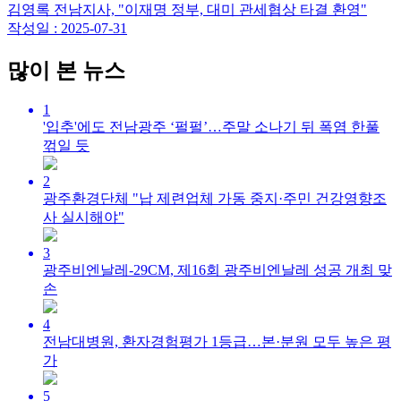
김영록 전남지사, "이재명 정부, 대미 관세협상 타결 환영"
작성일 : 2025-07-31
많이 본 뉴스
1
'입추'에도 전남광주 ‘펄펄’…주말 소나기 뒤 폭염 한풀
꺾일 듯
2
광주환경단체 "납 제련업체 가동 중지·주민 건강영향조
사 실시해야"
3
광주비엔날레-29CM, 제16회 광주비엔날레 성공 개최 맞
손
4
전남대병원, 환자경험평가 1등급…본·분원 모두 높은 평
가
5