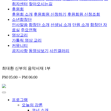
취자센터
찾아오시는길
후원회
후원회 소개
후원회원 신청하기
후원회원 신청조회
소년합창단
인사말씀
합창단 소개
선생님 소개
단원 소개
합창단 자
료실
주요연혁
영상교리
가톨릭 영상 교리
커뮤니티
공지사항
동영상보기
사진갤러리
최대환 신부의 음악서재 1부
PM 05:00 ~ PM 06:00
프로그램
오늘의 강론
코너 소개