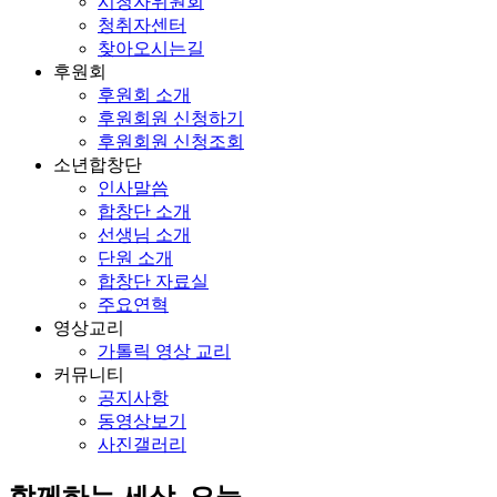
시청자위원회
청취자센터
찾아오시는길
후원회
후원회 소개
후원회원 신청하기
후원회원 신청조회
소년합창단
인사말씀
합창단 소개
선생님 소개
단원 소개
합창단 자료실
주요연혁
영상교리
가톨릭 영상 교리
커뮤니티
공지사항
동영상보기
사진갤러리