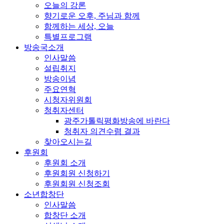
오늘의 강론
향기로운 오후, 주님과 함께
함께하는 세상, 오늘
특별프로그램
방송국소개
인사말씀
설립취지
방송이념
주요연혁
시청자위원회
청취자센터
광주가톨릭평화방송에 바란다
청취자 의견수렴 결과
찾아오시는길
후원회
후원회 소개
후원회원 신청하기
후원회원 신청조회
소년합창단
인사말씀
합창단 소개