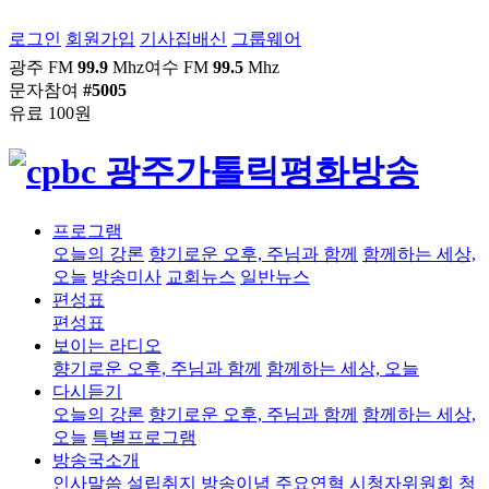
로그인
회원가입
기사집배신
그룹웨어
광주 FM
99.9
Mhz
여수 FM
99.5
Mhz
문자참여
#5005
유료 100원
프로그램
오늘의 강론
향기로운 오후, 주님과 함께
함께하는 세상,
오늘
방송미사
교회뉴스
일반뉴스
편성표
편성표
보이는 라디오
향기로운 오후, 주님과 함께
함께하는 세상, 오늘
다시듣기
오늘의 강론
향기로운 오후, 주님과 함께
함께하는 세상,
오늘
특별프로그램
방송국소개
인사말씀
설립취지
방송이념
주요연혁
시청자위원회
청