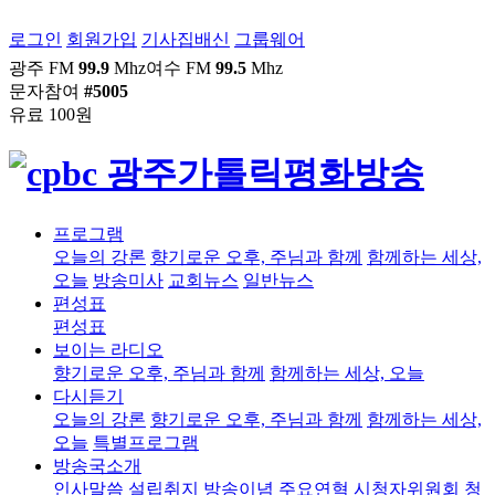
로그인
회원가입
기사집배신
그룹웨어
광주 FM
99.9
Mhz
여수 FM
99.5
Mhz
문자참여
#5005
유료 100원
프로그램
오늘의 강론
향기로운 오후, 주님과 함께
함께하는 세상,
오늘
방송미사
교회뉴스
일반뉴스
편성표
편성표
보이는 라디오
향기로운 오후, 주님과 함께
함께하는 세상, 오늘
다시듣기
오늘의 강론
향기로운 오후, 주님과 함께
함께하는 세상,
오늘
특별프로그램
방송국소개
인사말씀
설립취지
방송이념
주요연혁
시청자위원회
청