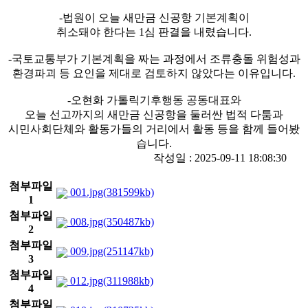
-법원이 오늘 새만금 신공항 기본계획이
취소돼야 한다는 1심 판결을 내렸습니다.
-국토교통부가 기본계획을 짜는 과정에서 조류충돌 위험성과
환경파괴 등 요인을 제대로 검토하지 않았다는 이유입니다.
-오현화 가톨릭기후행동 공동대표와
오늘 선고까지의 새만금 신공항을 둘러싼 법적 다툼과
시민사회단체와 활동가들의 거리에서 활동 등을 함께 들어봤
습니다.
작성일 : 2025-09-11 18:08:30
첨부파일
001.jpg(381599kb)
1
첨부파일
008.jpg(350487kb)
2
첨부파일
009.jpg(251147kb)
3
첨부파일
012.jpg(311988kb)
4
첨부파일