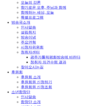
오늘의 강론
향기로운 오후, 주님과 함께
함께하는 세상, 오늘
특별프로그램
방송국소개
인사말씀
설립취지
방송이념
주요연혁
시청자위원회
청취자센터
광주가톨릭평화방송에 바란다
청취자 의견수렴 결과
찾아오시는길
후원회
후원회 소개
후원회원 신청하기
후원회원 신청조회
소년합창단
인사말씀
합창단 소개