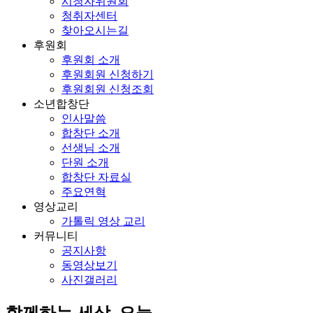
시청자위원회
청취자센터
찾아오시는길
후원회
후원회 소개
후원회원 신청하기
후원회원 신청조회
소년합창단
인사말씀
합창단 소개
선생님 소개
단원 소개
합창단 자료실
주요연혁
영상교리
가톨릭 영상 교리
커뮤니티
공지사항
동영상보기
사진갤러리