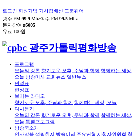
로그인
회원가입
기사집배신
그룹웨어
광주 FM
99.9
Mhz
여수 FM
99.5
Mhz
문자참여
#5005
유료 100원
프로그램
오늘의 강론
향기로운 오후, 주님과 함께
함께하는 세상,
오늘
방송미사
교회뉴스
일반뉴스
편성표
편성표
보이는 라디오
향기로운 오후, 주님과 함께
함께하는 세상, 오늘
다시듣기
오늘의 강론
향기로운 오후, 주님과 함께
함께하는 세상,
오늘
특별프로그램
방송국소개
인사말씀
설립취지
방송이념
주요연혁
시청자위원회
청