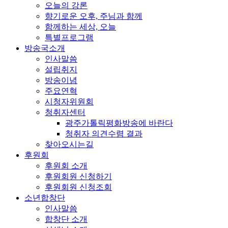
오늘의 강론
향기로운 오후, 주님과 함께
함께하는 세상, 오늘
특별프로그램
방송국소개
인사말씀
설립취지
방송이념
주요연혁
시청자위원회
청취자센터
광주가톨릭평화방송에 바란다
청취자 의견수렴 결과
찾아오시는길
후원회
후원회 소개
후원회원 신청하기
후원회원 신청조회
소년합창단
인사말씀
합창단 소개