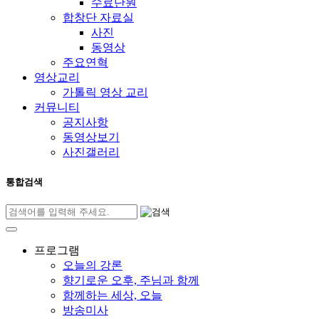
수료단원
합창단 자료실
사진
동영상
주요연혁
영상교리
가톨릭 영상 교리
커뮤니티
공지사항
동영상보기
사진갤러리
통합검색
프로그램
오늘의 강론
향기로운 오후, 주님과 함께
함께하는 세상, 오늘
방송미사