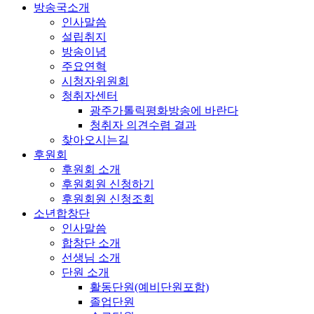
방송국소개
인사말씀
설립취지
방송이념
주요연혁
시청자위원회
청취자센터
광주가톨릭평화방송에 바란다
청취자 의견수렴 결과
찾아오시는길
후원회
후원회 소개
후원회원 신청하기
후원회원 신청조회
소년합창단
인사말씀
합창단 소개
선생님 소개
단원 소개
활동단원(예비단원포함)
졸업단원