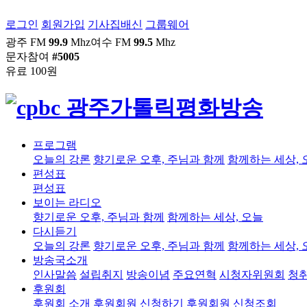
로그인
회원가입
기사집배신
그룹웨어
광주 FM
99.9
Mhz
여수 FM
99.5
Mhz
문자참여
#5005
유료 100원
프로그램
오늘의 강론
향기로운 오후, 주님과 함께
함께하는 세상, 
편성표
편성표
보이는 라디오
향기로운 오후, 주님과 함께
함께하는 세상, 오늘
다시듣기
오늘의 강론
향기로운 오후, 주님과 함께
함께하는 세상, 
방송국소개
인사말씀
설립취지
방송이념
주요연혁
시청자위원회
청
후원회
후원회 소개
후원회원 신청하기
후원회원 신청조회