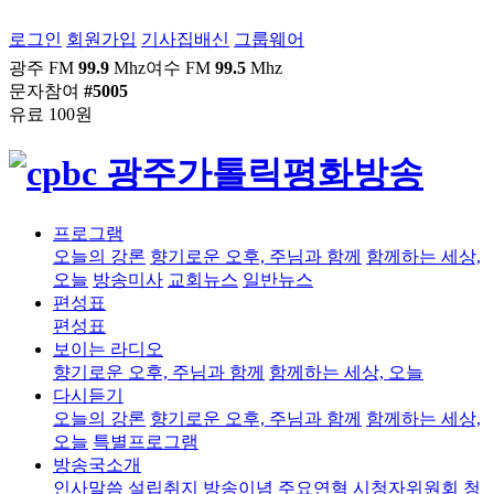
로그인
회원가입
기사집배신
그룹웨어
광주 FM
99.9
Mhz
여수 FM
99.5
Mhz
문자참여
#5005
유료 100원
프로그램
오늘의 강론
향기로운 오후, 주님과 함께
함께하는 세상,
오늘
방송미사
교회뉴스
일반뉴스
편성표
편성표
보이는 라디오
향기로운 오후, 주님과 함께
함께하는 세상, 오늘
다시듣기
오늘의 강론
향기로운 오후, 주님과 함께
함께하는 세상,
오늘
특별프로그램
방송국소개
인사말씀
설립취지
방송이념
주요연혁
시청자위원회
청