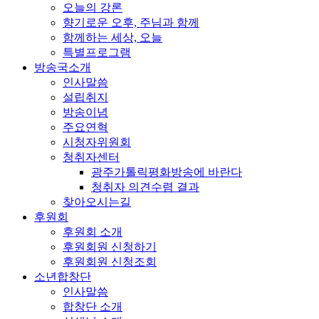
오늘의 강론
향기로운 오후, 주님과 함께
함께하는 세상, 오늘
특별프로그램
방송국소개
인사말씀
설립취지
방송이념
주요연혁
시청자위원회
청취자센터
광주가톨릭평화방송에 바란다
청취자 의견수렴 결과
찾아오시는길
후원회
후원회 소개
후원회원 신청하기
후원회원 신청조회
소년합창단
인사말씀
합창단 소개