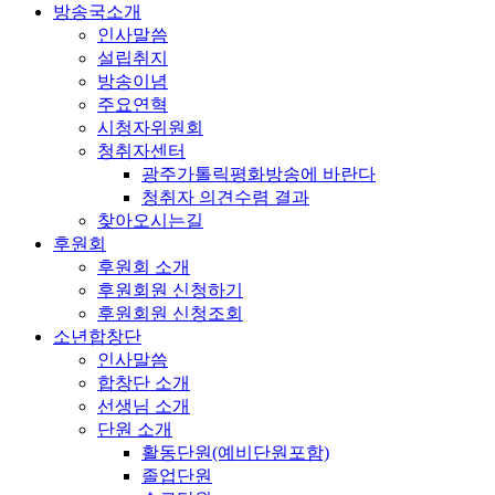
방송국소개
인사말씀
설립취지
방송이념
주요연혁
시청자위원회
청취자센터
광주가톨릭평화방송에 바란다
청취자 의견수렴 결과
찾아오시는길
후원회
후원회 소개
후원회원 신청하기
후원회원 신청조회
소년합창단
인사말씀
합창단 소개
선생님 소개
단원 소개
활동단원(예비단원포함)
졸업단원