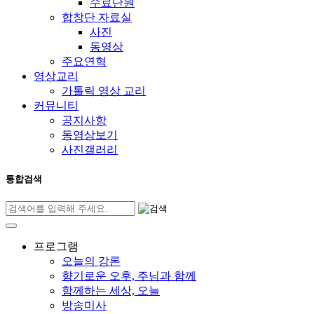
수료단원
합창단 자료실
사진
동영상
주요연혁
영상교리
가톨릭 영상 교리
커뮤니티
공지사항
동영상보기
사진갤러리
통합검색
프로그램
오늘의 강론
향기로운 오후, 주님과 함께
함께하는 세상, 오늘
방송미사