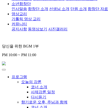
소년합창단
인사말씀
합창단 소개
선생님 소개
단원 소개
합창단 자
영상교리
가톨릭 영상 교리
커뮤니티
공지사항
동영상보기
사진갤러리
당신을 위한 BGM 1부
PM 10:00 ~ PM 11:00
프로그램
오늘의 강론
코너 소개
사제강론 일정
다시듣기
향기로운 오후, 주님과 함께
코너 소개