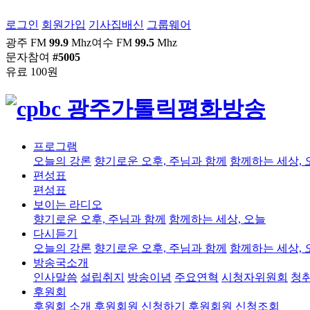
로그인
회원가입
기사집배신
그룹웨어
광주 FM
99.9
Mhz
여수 FM
99.5
Mhz
문자참여
#5005
유료 100원
프로그램
오늘의 강론
향기로운 오후, 주님과 함께
함께하는 세상, 
편성표
편성표
보이는 라디오
향기로운 오후, 주님과 함께
함께하는 세상, 오늘
다시듣기
오늘의 강론
향기로운 오후, 주님과 함께
함께하는 세상, 
방송국소개
인사말씀
설립취지
방송이념
주요연혁
시청자위원회
청
후원회
후원회 소개
후원회원 신청하기
후원회원 신청조회