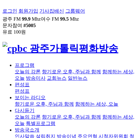
로그인
회원가입
기사집배신
그룹웨어
광주 FM
99.9
Mhz
여수 FM
99.5
Mhz
문자참여
#5005
유료 100원
프로그램
오늘의 강론
향기로운 오후, 주님과 함께
함께하는 세상,
오늘
방송미사
교회뉴스
일반뉴스
편성표
편성표
보이는 라디오
향기로운 오후, 주님과 함께
함께하는 세상, 오늘
다시듣기
오늘의 강론
향기로운 오후, 주님과 함께
함께하는 세상,
오늘
특별프로그램
방송국소개
인사말씀
설립취지
방송이념
주요연혁
시청자위원회
청