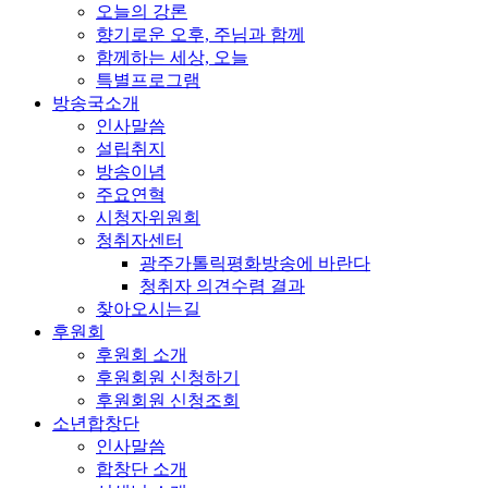
오늘의 강론
향기로운 오후, 주님과 함께
함께하는 세상, 오늘
특별프로그램
방송국소개
인사말씀
설립취지
방송이념
주요연혁
시청자위원회
청취자센터
광주가톨릭평화방송에 바란다
청취자 의견수렴 결과
찾아오시는길
후원회
후원회 소개
후원회원 신청하기
후원회원 신청조회
소년합창단
인사말씀
합창단 소개