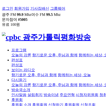
로그인
회원가입
기사집배신
그룹웨어
광주 FM
99.9
Mhz
여수 FM
99.5
Mhz
문자참여
#5005
유료 100원
프로그램
오늘의 강론
향기로운 오후, 주님과 함께
함께하는 세상, 
편성표
편성표
보이는 라디오
향기로운 오후, 주님과 함께
함께하는 세상, 오늘
다시듣기
오늘의 강론
향기로운 오후, 주님과 함께
함께하는 세상, 
방송국소개
인사말씀
설립취지
방송이념
주요연혁
시청자위원회
청
후원회
후원회 소개
후원회원 신청하기
후원회원 신청조회