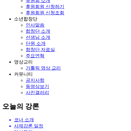
후원회 소개
후원회원 신청하기
후원회원 신청조회
소년합창단
인사말씀
합창단 소개
선생님 소개
단원 소개
합창단 자료실
주요연혁
영상교리
가톨릭 영상 교리
커뮤니티
공지사항
동영상보기
사진갤러리
오늘의 강론
코너 소개
사제강론 일정