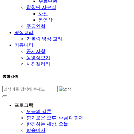
수료단원
합창단 자료실
사진
동영상
주요연혁
영상교리
가톨릭 영상 교리
커뮤니티
공지사항
동영상보기
사진갤러리
통합검색
프로그램
오늘의 강론
향기로운 오후, 주님과 함께
함께하는 세상, 오늘
방송미사