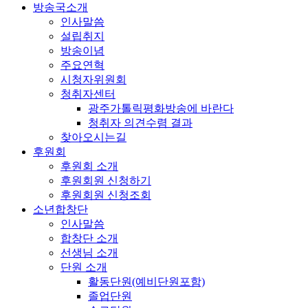
방송국소개
인사말씀
설립취지
방송이념
주요연혁
시청자위원회
청취자센터
광주가톨릭평화방송에 바란다
청취자 의견수렴 결과
찾아오시는길
후원회
후원회 소개
후원회원 신청하기
후원회원 신청조회
소년합창단
인사말씀
합창단 소개
선생님 소개
단원 소개
활동단원(예비단원포함)
졸업단원