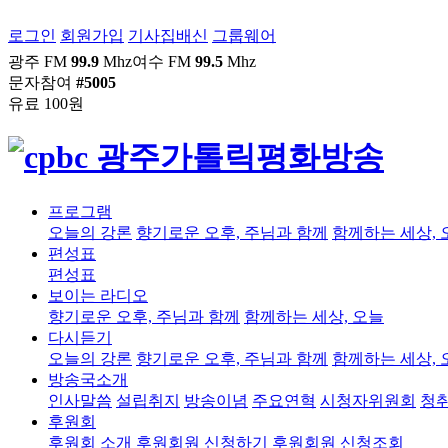
로그인
회원가입
기사집배신
그룹웨어
광주 FM
99.9
Mhz
여수 FM
99.5
Mhz
문자참여
#5005
유료 100원
프로그램
오늘의 강론
향기로운 오후, 주님과 함께
함께하는 세상, 
편성표
편성표
보이는 라디오
향기로운 오후, 주님과 함께
함께하는 세상, 오늘
다시듣기
오늘의 강론
향기로운 오후, 주님과 함께
함께하는 세상, 
방송국소개
인사말씀
설립취지
방송이념
주요연혁
시청자위원회
청
후원회
후원회 소개
후원회원 신청하기
후원회원 신청조회