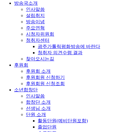
방송국소개
인사말씀
설립취지
방송이념
주요연혁
시청자위원회
청취자센터
광주가톨릭평화방송에 바란다
청취자 의견수렴 결과
찾아오시는길
후원회
후원회 소개
후원회원 신청하기
후원회원 신청조회
소년합창단
인사말씀
합창단 소개
선생님 소개
단원 소개
활동단원(예비단원포함)
졸업단원