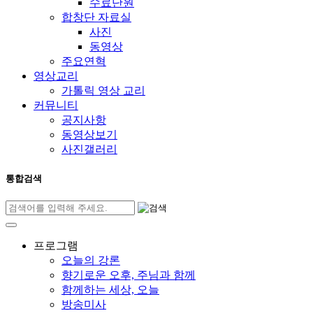
수료단원
합창단 자료실
사진
동영상
주요연혁
영상교리
가톨릭 영상 교리
커뮤니티
공지사항
동영상보기
사진갤러리
통합검색
프로그램
오늘의 강론
향기로운 오후, 주님과 함께
함께하는 세상, 오늘
방송미사