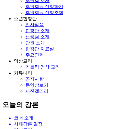
후원회 소개
후원회원 신청하기
후원회원 신청조회
소년합창단
인사말씀
합창단 소개
선생님 소개
단원 소개
합창단 자료실
주요연혁
영상교리
가톨릭 영상 교리
커뮤니티
공지사항
동영상보기
사진갤러리
오늘의 강론
코너 소개
사제강론 일정