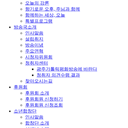
오늘의 강론
향기로운 오후, 주님과 함께
함께하는 세상, 오늘
특별프로그램
방송국소개
인사말씀
설립취지
방송이념
주요연혁
시청자위원회
청취자센터
광주가톨릭평화방송에 바란다
청취자 의견수렴 결과
찾아오시는길
후원회
후원회 소개
후원회원 신청하기
후원회원 신청조회
소년합창단
인사말씀
합창단 소개