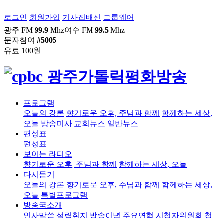
로그인
회원가입
기사집배신
그룹웨어
광주 FM
99.9
Mhz
여수 FM
99.5
Mhz
문자참여
#5005
유료 100원
프로그램
오늘의 강론
향기로운 오후, 주님과 함께
함께하는 세상,
오늘
방송미사
교회뉴스
일반뉴스
편성표
편성표
보이는 라디오
향기로운 오후, 주님과 함께
함께하는 세상, 오늘
다시듣기
오늘의 강론
향기로운 오후, 주님과 함께
함께하는 세상,
오늘
특별프로그램
방송국소개
인사말씀
설립취지
방송이념
주요연혁
시청자위원회
청