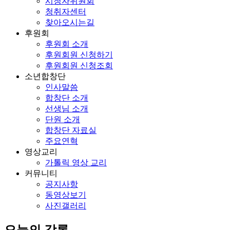
시청자위원회
청취자센터
찾아오시는길
후원회
후원회 소개
후원회원 신청하기
후원회원 신청조회
소년합창단
인사말씀
합창단 소개
선생님 소개
단원 소개
합창단 자료실
주요연혁
영상교리
가톨릭 영상 교리
커뮤니티
공지사항
동영상보기
사진갤러리