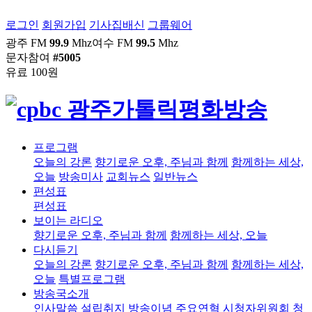
로그인
회원가입
기사집배신
그룹웨어
광주 FM
99.9
Mhz
여수 FM
99.5
Mhz
문자참여
#5005
유료 100원
프로그램
오늘의 강론
향기로운 오후, 주님과 함께
함께하는 세상,
오늘
방송미사
교회뉴스
일반뉴스
편성표
편성표
보이는 라디오
향기로운 오후, 주님과 함께
함께하는 세상, 오늘
다시듣기
오늘의 강론
향기로운 오후, 주님과 함께
함께하는 세상,
오늘
특별프로그램
방송국소개
인사말씀
설립취지
방송이념
주요연혁
시청자위원회
청