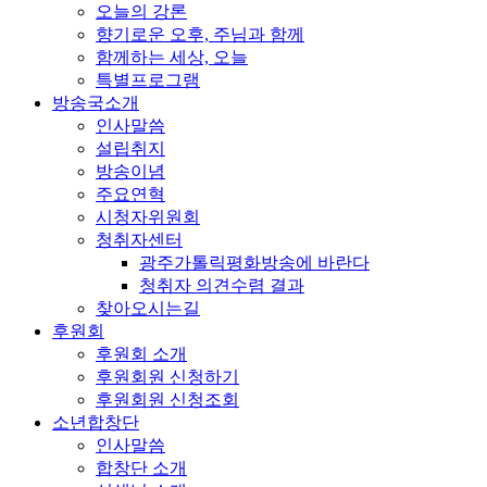
오늘의 강론
향기로운 오후, 주님과 함께
함께하는 세상, 오늘
특별프로그램
방송국소개
인사말씀
설립취지
방송이념
주요연혁
시청자위원회
청취자센터
광주가톨릭평화방송에 바란다
청취자 의견수렴 결과
찾아오시는길
후원회
후원회 소개
후원회원 신청하기
후원회원 신청조회
소년합창단
인사말씀
합창단 소개