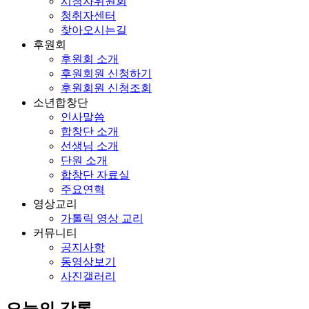
시청자위원회
청취자센터
찾아오시는길
후원회
후원회 소개
후원회원 신청하기
후원회원 신청조회
소년합창단
인사말씀
합창단 소개
선생님 소개
단원 소개
합창단 자료실
주요연혁
영상교리
가톨릭 영상 교리
커뮤니티
공지사항
동영상보기
사진갤러리