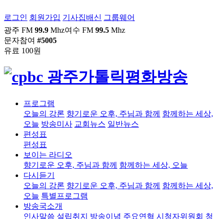
로그인
회원가입
기사집배신
그룹웨어
광주 FM
99.9
Mhz
여수 FM
99.5
Mhz
문자참여
#5005
유료 100원
프로그램
오늘의 강론
향기로운 오후, 주님과 함께
함께하는 세상,
오늘
방송미사
교회뉴스
일반뉴스
편성표
편성표
보이는 라디오
향기로운 오후, 주님과 함께
함께하는 세상, 오늘
다시듣기
오늘의 강론
향기로운 오후, 주님과 함께
함께하는 세상,
오늘
특별프로그램
방송국소개
인사말씀
설립취지
방송이념
주요연혁
시청자위원회
청