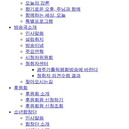
오늘의 강론
향기로운 오후, 주님과 함께
함께하는 세상, 오늘
특별프로그램
방송국소개
인사말씀
설립취지
방송이념
주요연혁
시청자위원회
청취자센터
광주가톨릭평화방송에 바란다
청취자 의견수렴 결과
찾아오시는길
후원회
후원회 소개
후원회원 신청하기
후원회원 신청조회
소년합창단
인사말씀
합창단 소개