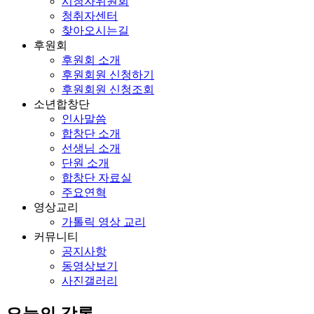
시청자위원회
청취자센터
찾아오시는길
후원회
후원회 소개
후원회원 신청하기
후원회원 신청조회
소년합창단
인사말씀
합창단 소개
선생님 소개
단원 소개
합창단 자료실
주요연혁
영상교리
가톨릭 영상 교리
커뮤니티
공지사항
동영상보기
사진갤러리