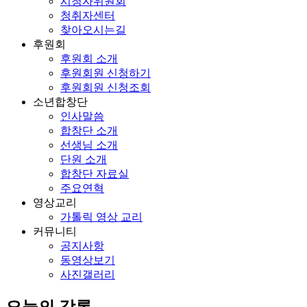
시청자위원회
청취자센터
찾아오시는길
후원회
후원회 소개
후원회원 신청하기
후원회원 신청조회
소년합창단
인사말씀
합창단 소개
선생님 소개
단원 소개
합창단 자료실
주요연혁
영상교리
가톨릭 영상 교리
커뮤니티
공지사항
동영상보기
사진갤러리