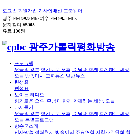
로그인
회원가입
기사집배신
그룹웨어
광주 FM
99.9
Mhz
여수 FM
99.5
Mhz
문자참여
#5005
유료 100원
프로그램
오늘의 강론
향기로운 오후, 주님과 함께
함께하는 세상,
오늘
방송미사
교회뉴스
일반뉴스
편성표
편성표
보이는 라디오
향기로운 오후, 주님과 함께
함께하는 세상, 오늘
다시듣기
오늘의 강론
향기로운 오후, 주님과 함께
함께하는 세상,
오늘
특별프로그램
방송국소개
인사말씀
설립취지
방송이념
주요연혁
시청자위원회
청