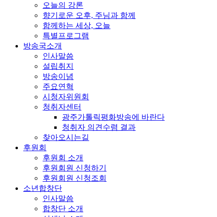
오늘의 강론
향기로운 오후, 주님과 함께
함께하는 세상, 오늘
특별프로그램
방송국소개
인사말씀
설립취지
방송이념
주요연혁
시청자위원회
청취자센터
광주가톨릭평화방송에 바란다
청취자 의견수렴 결과
찾아오시는길
후원회
후원회 소개
후원회원 신청하기
후원회원 신청조회
소년합창단
인사말씀
합창단 소개