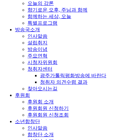
오늘의 강론
향기로운 오후, 주님과 함께
함께하는 세상, 오늘
특별프로그램
방송국소개
인사말씀
설립취지
방송이념
주요연혁
시청자위원회
청취자센터
광주가톨릭평화방송에 바란다
청취자 의견수렴 결과
찾아오시는길
후원회
후원회 소개
후원회원 신청하기
후원회원 신청조회
소년합창단
인사말씀
합창단 소개