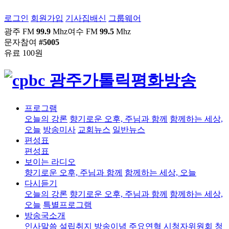
로그인
회원가입
기사집배신
그룹웨어
광주 FM
99.9
Mhz
여수 FM
99.5
Mhz
문자참여
#5005
유료 100원
프로그램
오늘의 강론
향기로운 오후, 주님과 함께
함께하는 세상,
오늘
방송미사
교회뉴스
일반뉴스
편성표
편성표
보이는 라디오
향기로운 오후, 주님과 함께
함께하는 세상, 오늘
다시듣기
오늘의 강론
향기로운 오후, 주님과 함께
함께하는 세상,
오늘
특별프로그램
방송국소개
인사말씀
설립취지
방송이념
주요연혁
시청자위원회
청