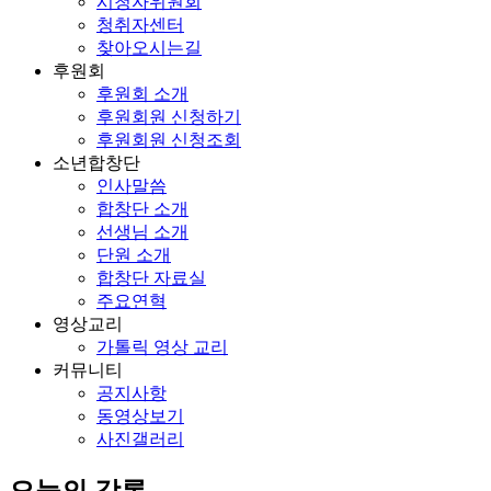
시청자위원회
청취자센터
찾아오시는길
후원회
후원회 소개
후원회원 신청하기
후원회원 신청조회
소년합창단
인사말씀
합창단 소개
선생님 소개
단원 소개
합창단 자료실
주요연혁
영상교리
가톨릭 영상 교리
커뮤니티
공지사항
동영상보기
사진갤러리