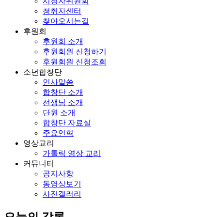
시청자위원회
청취자센터
찾아오시는길
후원회
후원회 소개
후원회원 신청하기
후원회원 신청조회
소년합창단
인사말씀
합창단 소개
선생님 소개
단원 소개
합창단 자료실
주요연혁
영상교리
가톨릭 영상 교리
커뮤니티
공지사항
동영상보기
사진갤러리