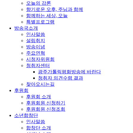
오늘의 강론
향기로운 오후, 주님과 함께
함께하는 세상, 오늘
특별프로그램
방송국소개
인사말씀
설립취지
방송이념
주요연혁
시청자위원회
청취자센터
광주가톨릭평화방송에 바란다
청취자 의견수렴 결과
찾아오시는길
후원회
후원회 소개
후원회원 신청하기
후원회원 신청조회
소년합창단
인사말씀
합창단 소개