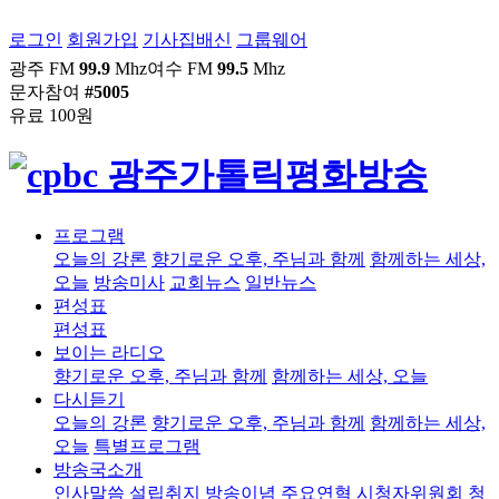
로그인
회원가입
기사집배신
그룹웨어
광주 FM
99.9
Mhz
여수 FM
99.5
Mhz
문자참여
#5005
유료 100원
프로그램
오늘의 강론
향기로운 오후, 주님과 함께
함께하는 세상,
오늘
방송미사
교회뉴스
일반뉴스
편성표
편성표
보이는 라디오
향기로운 오후, 주님과 함께
함께하는 세상, 오늘
다시듣기
오늘의 강론
향기로운 오후, 주님과 함께
함께하는 세상,
오늘
특별프로그램
방송국소개
인사말씀
설립취지
방송이념
주요연혁
시청자위원회
청