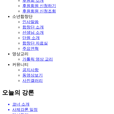
후원회 소개
후원회원 신청하기
후원회원 신청조회
소년합창단
인사말씀
합창단 소개
선생님 소개
단원 소개
합창단 자료실
주요연혁
영상교리
가톨릭 영상 교리
커뮤니티
공지사항
동영상보기
사진갤러리
오늘의 강론
코너 소개
사제강론 일정