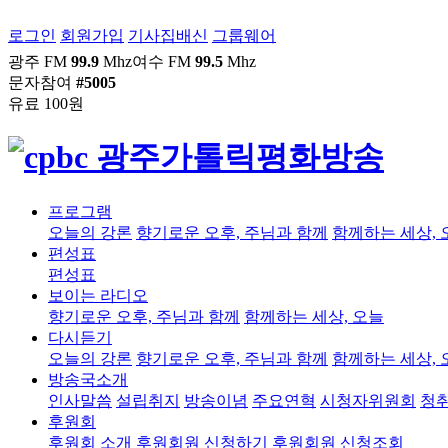
로그인
회원가입
기사집배신
그룹웨어
광주 FM
99.9
Mhz
여수 FM
99.5
Mhz
문자참여
#5005
유료 100원
프로그램
오늘의 강론
향기로운 오후, 주님과 함께
함께하는 세상, 
편성표
편성표
보이는 라디오
향기로운 오후, 주님과 함께
함께하는 세상, 오늘
다시듣기
오늘의 강론
향기로운 오후, 주님과 함께
함께하는 세상, 
방송국소개
인사말씀
설립취지
방송이념
주요연혁
시청자위원회
청
후원회
후원회 소개
후원회원 신청하기
후원회원 신청조회