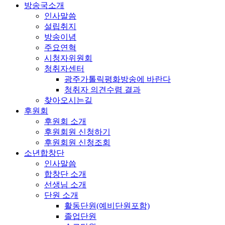
방송국소개
인사말씀
설립취지
방송이념
주요연혁
시청자위원회
청취자센터
광주가톨릭평화방송에 바란다
청취자 의견수렴 결과
찾아오시는길
후원회
후원회 소개
후원회원 신청하기
후원회원 신청조회
소년합창단
인사말씀
합창단 소개
선생님 소개
단원 소개
활동단원(예비단원포함)
졸업단원