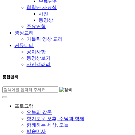
수료단원
합창단 자료실
사진
동영상
주요연혁
영상교리
가톨릭 영상 교리
커뮤니티
공지사항
동영상보기
사진갤러리
통합검색
프로그램
오늘의 강론
향기로운 오후, 주님과 함께
함께하는 세상, 오늘
방송미사