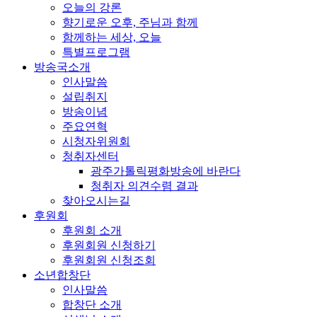
오늘의 강론
향기로운 오후, 주님과 함께
함께하는 세상, 오늘
특별프로그램
방송국소개
인사말씀
설립취지
방송이념
주요연혁
시청자위원회
청취자센터
광주가톨릭평화방송에 바란다
청취자 의견수렴 결과
찾아오시는길
후원회
후원회 소개
후원회원 신청하기
후원회원 신청조회
소년합창단
인사말씀
합창단 소개