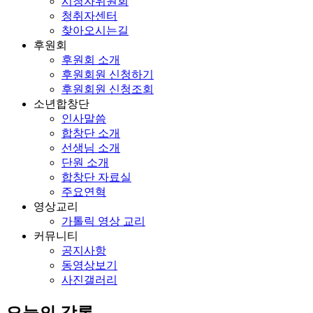
시청자위원회
청취자센터
찾아오시는길
후원회
후원회 소개
후원회원 신청하기
후원회원 신청조회
소년합창단
인사말씀
합창단 소개
선생님 소개
단원 소개
합창단 자료실
주요연혁
영상교리
가톨릭 영상 교리
커뮤니티
공지사항
동영상보기
사진갤러리