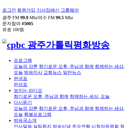
로그인
회원가입
기사집배신
그룹웨어
광주 FM
99.9
Mhz
여수 FM
99.5
Mhz
문자참여
#5005
유료 100원
프로그램
오늘의 강론
향기로운 오후, 주님과 함께
함께하는 세상,
오늘
방송미사
교회뉴스
일반뉴스
편성표
편성표
보이는 라디오
향기로운 오후, 주님과 함께
함께하는 세상, 오늘
다시듣기
오늘의 강론
향기로운 오후, 주님과 함께
함께하는 세상,
오늘
특별프로그램
방송국소개
인사말씀
설립취지
방송이념
주요연혁
시청자위원회
청