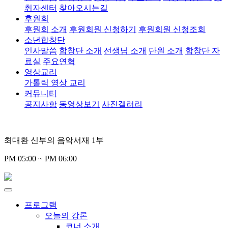
취자센터
찾아오시는길
후원회
후원회 소개
후원회원 신청하기
후원회원 신청조회
소년합창단
인사말씀
합창단 소개
선생님 소개
단원 소개
합창단 자
료실
주요연혁
영상교리
가톨릭 영상 교리
커뮤니티
공지사항
동영상보기
사진갤러리
최대환 신부의 음악서재 1부
PM 05:00 ~ PM 06:00
프로그램
오늘의 강론
코너 소개