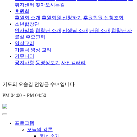
취자센터
찾아오시는길
후원회
후원회 소개
후원회원 신청하기
후원회원 신청조회
소년합창단
인사말씀
합창단 소개
선생님 소개
단원 소개
합창단 자
료실
주요연혁
영상교리
가톨릭 영상 교리
커뮤니티
공지사항
동영상보기
사진갤러리
기도의 오솔길 전영금 수녀입니다
PM 04:00 ~ PM 04:50
프로그램
오늘의 강론
코너 소개