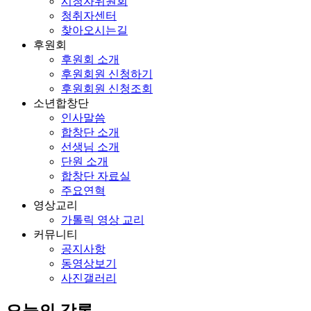
시청자위원회
청취자센터
찾아오시는길
후원회
후원회 소개
후원회원 신청하기
후원회원 신청조회
소년합창단
인사말씀
합창단 소개
선생님 소개
단원 소개
합창단 자료실
주요연혁
영상교리
가톨릭 영상 교리
커뮤니티
공지사항
동영상보기
사진갤러리