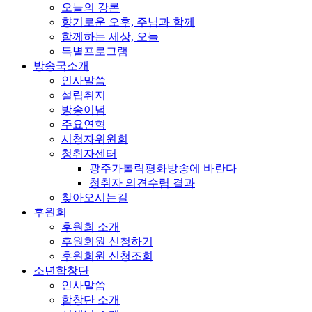
오늘의 강론
향기로운 오후, 주님과 함께
함께하는 세상, 오늘
특별프로그램
방송국소개
인사말씀
설립취지
방송이념
주요연혁
시청자위원회
청취자센터
광주가톨릭평화방송에 바란다
청취자 의견수렴 결과
찾아오시는길
후원회
후원회 소개
후원회원 신청하기
후원회원 신청조회
소년합창단
인사말씀
합창단 소개