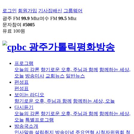
로그인
회원가입
기사집배신
그룹웨어
광주 FM
99.9
Mhz
여수 FM
99.5
Mhz
문자참여
#5005
유료 100원
프로그램
오늘의 강론
향기로운 오후, 주님과 함께
함께하는 세상,
오늘
방송미사
교회뉴스
일반뉴스
편성표
편성표
보이는 라디오
향기로운 오후, 주님과 함께
함께하는 세상, 오늘
다시듣기
오늘의 강론
향기로운 오후, 주님과 함께
함께하는 세상,
오늘
특별프로그램
방송국소개
인사말씀
설립취지
방송이념
주요연혁
시청자위원회
청