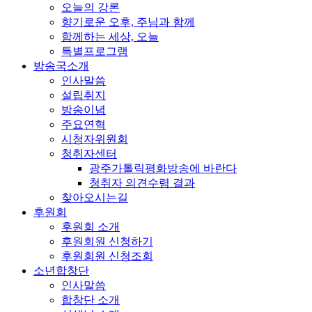
오늘의 강론
향기로운 오후, 주님과 함께
함께하는 세상, 오늘
특별프로그램
방송국소개
인사말씀
설립취지
방송이념
주요연혁
시청자위원회
청취자센터
광주가톨릭평화방송에 바란다
청취자 의견수렴 결과
찾아오시는길
후원회
후원회 소개
후원회원 신청하기
후원회원 신청조회
소년합창단
인사말씀
합창단 소개