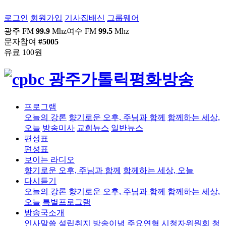
로그인
회원가입
기사집배신
그룹웨어
광주 FM
99.9
Mhz
여수 FM
99.5
Mhz
문자참여
#5005
유료 100원
프로그램
오늘의 강론
향기로운 오후, 주님과 함께
함께하는 세상,
오늘
방송미사
교회뉴스
일반뉴스
편성표
편성표
보이는 라디오
향기로운 오후, 주님과 함께
함께하는 세상, 오늘
다시듣기
오늘의 강론
향기로운 오후, 주님과 함께
함께하는 세상,
오늘
특별프로그램
방송국소개
인사말씀
설립취지
방송이념
주요연혁
시청자위원회
청