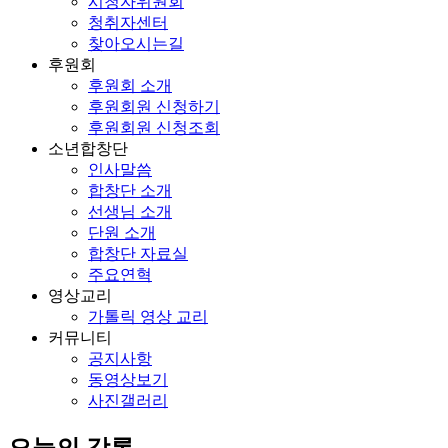
시청자위원회
청취자센터
찾아오시는길
후원회
후원회 소개
후원회원 신청하기
후원회원 신청조회
소년합창단
인사말씀
합창단 소개
선생님 소개
단원 소개
합창단 자료실
주요연혁
영상교리
가톨릭 영상 교리
커뮤니티
공지사항
동영상보기
사진갤러리