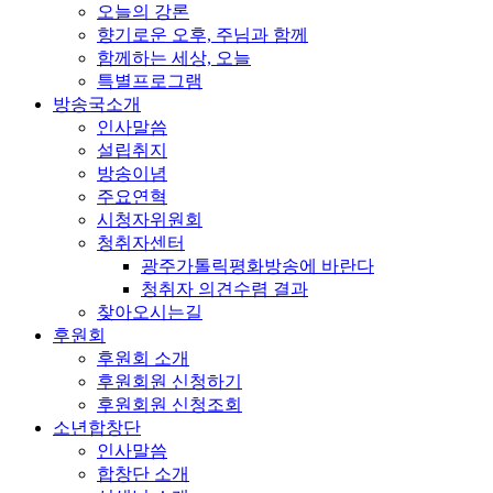
오늘의 강론
향기로운 오후, 주님과 함께
함께하는 세상, 오늘
특별프로그램
방송국소개
인사말씀
설립취지
방송이념
주요연혁
시청자위원회
청취자센터
광주가톨릭평화방송에 바란다
청취자 의견수렴 결과
찾아오시는길
후원회
후원회 소개
후원회원 신청하기
후원회원 신청조회
소년합창단
인사말씀
합창단 소개