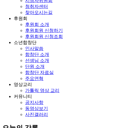
시청자위원회
청취자센터
찾아오시는길
후원회
후원회 소개
후원회원 신청하기
후원회원 신청조회
소년합창단
인사말씀
합창단 소개
선생님 소개
단원 소개
합창단 자료실
주요연혁
영상교리
가톨릭 영상 교리
커뮤니티
공지사항
동영상보기
사진갤러리