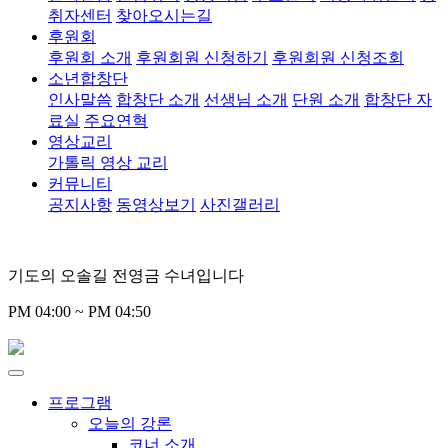
취자센터
찾아오시는길
후원회
후원회 소개
후원회원 신청하기
후원회원 신청조회
소년합창단
인사말씀
합창단 소개
선생님 소개
단원 소개
합창단 자
료실
주요연혁
영상교리
가톨릭 영상 교리
커뮤니티
공지사항
동영상보기
사진갤러리
기도의 오솔길 전영금 수녀입니다
PM 04:00 ~ PM 04:50
프로그램
오늘의 강론
코너 소개