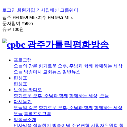
로그인
회원가입
기사집배신
그룹웨어
광주 FM
99.9
Mhz
여수 FM
99.5
Mhz
문자참여
#5005
유료 100원
프로그램
오늘의 강론
향기로운 오후, 주님과 함께
함께하는 세상,
오늘
방송미사
교회뉴스
일반뉴스
편성표
편성표
보이는 라디오
향기로운 오후, 주님과 함께
함께하는 세상, 오늘
다시듣기
오늘의 강론
향기로운 오후, 주님과 함께
함께하는 세상,
오늘
특별프로그램
방송국소개
인사말씀
설립취지
방송이념
주요연혁
시청자위원회
청