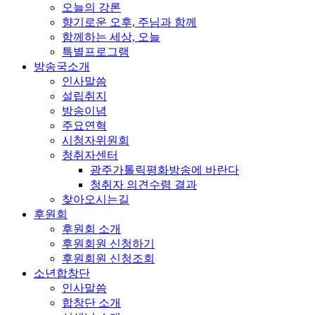
오늘의 강론
향기로운 오후, 주님과 함께
함께하는 세상, 오늘
특별프로그램
방송국소개
인사말씀
설립취지
방송이념
주요연혁
시청자위원회
청취자센터
광주가톨릭평화방송에 바란다
청취자 의견수렴 결과
찾아오시는길
후원회
후원회 소개
후원회원 신청하기
후원회원 신청조회
소년합창단
인사말씀
합창단 소개