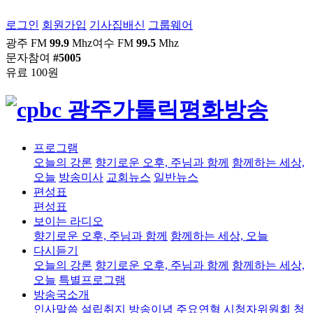
로그인
회원가입
기사집배신
그룹웨어
광주 FM
99.9
Mhz
여수 FM
99.5
Mhz
문자참여
#5005
유료 100원
프로그램
오늘의 강론
향기로운 오후, 주님과 함께
함께하는 세상,
오늘
방송미사
교회뉴스
일반뉴스
편성표
편성표
보이는 라디오
향기로운 오후, 주님과 함께
함께하는 세상, 오늘
다시듣기
오늘의 강론
향기로운 오후, 주님과 함께
함께하는 세상,
오늘
특별프로그램
방송국소개
인사말씀
설립취지
방송이념
주요연혁
시청자위원회
청