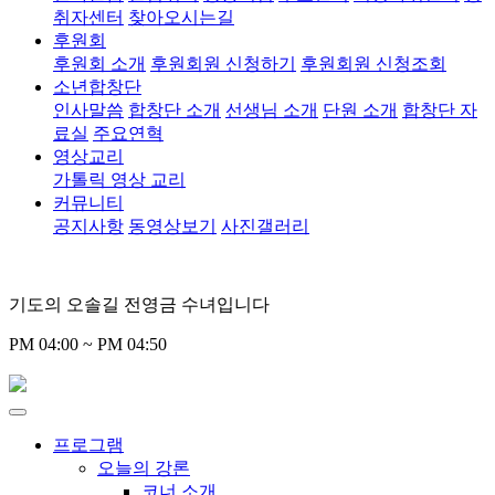
취자센터
찾아오시는길
후원회
후원회 소개
후원회원 신청하기
후원회원 신청조회
소년합창단
인사말씀
합창단 소개
선생님 소개
단원 소개
합창단 자
료실
주요연혁
영상교리
가톨릭 영상 교리
커뮤니티
공지사항
동영상보기
사진갤러리
기도의 오솔길 전영금 수녀입니다
PM 04:00 ~ PM 04:50
프로그램
오늘의 강론
코너 소개