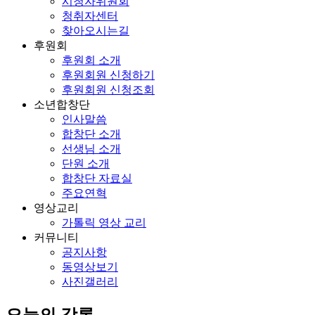
시청자위원회
청취자센터
찾아오시는길
후원회
후원회 소개
후원회원 신청하기
후원회원 신청조회
소년합창단
인사말씀
합창단 소개
선생님 소개
단원 소개
합창단 자료실
주요연혁
영상교리
가톨릭 영상 교리
커뮤니티
공지사항
동영상보기
사진갤러리