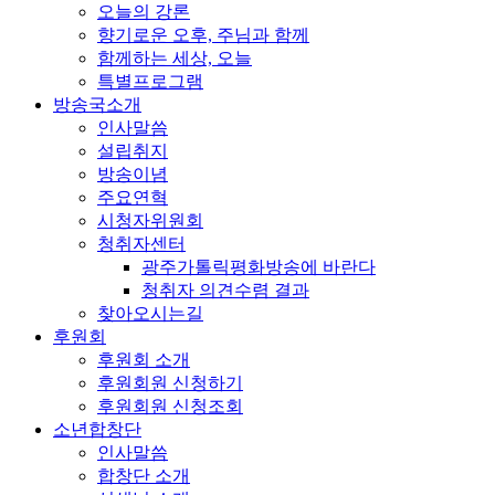
오늘의 강론
향기로운 오후, 주님과 함께
함께하는 세상, 오늘
특별프로그램
방송국소개
인사말씀
설립취지
방송이념
주요연혁
시청자위원회
청취자센터
광주가톨릭평화방송에 바란다
청취자 의견수렴 결과
찾아오시는길
후원회
후원회 소개
후원회원 신청하기
후원회원 신청조회
소년합창단
인사말씀
합창단 소개