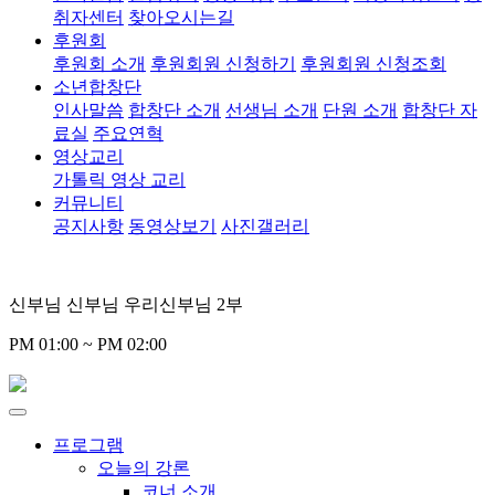
취자센터
찾아오시는길
후원회
후원회 소개
후원회원 신청하기
후원회원 신청조회
소년합창단
인사말씀
합창단 소개
선생님 소개
단원 소개
합창단 자
료실
주요연혁
영상교리
가톨릭 영상 교리
커뮤니티
공지사항
동영상보기
사진갤러리
신부님 신부님 우리신부님 2부
PM 01:00 ~ PM 02:00
프로그램
오늘의 강론
코너 소개