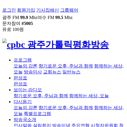
로그인
회원가입
기사집배신
그룹웨어
광주 FM
99.9
Mhz
여수 FM
99.5
Mhz
문자참여
#5005
유료 100원
프로그램
오늘의 강론
향기로운 오후, 주님과 함께
함께하는 세상,
오늘
방송미사
교회뉴스
일반뉴스
편성표
편성표
보이는 라디오
향기로운 오후, 주님과 함께
함께하는 세상, 오늘
다시듣기
오늘의 강론
향기로운 오후, 주님과 함께
함께하는 세상,
오늘
특별프로그램
방송국소개
인사말씀
설립취지
방송이념
주요연혁
시청자위원회
청