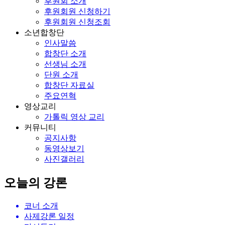
후원회 소개
후원회원 신청하기
후원회원 신청조회
소년합창단
인사말씀
합창단 소개
선생님 소개
단원 소개
합창단 자료실
주요연혁
영상교리
가톨릭 영상 교리
커뮤니티
공지사항
동영상보기
사진갤러리
오늘의 강론
코너 소개
사제강론 일정