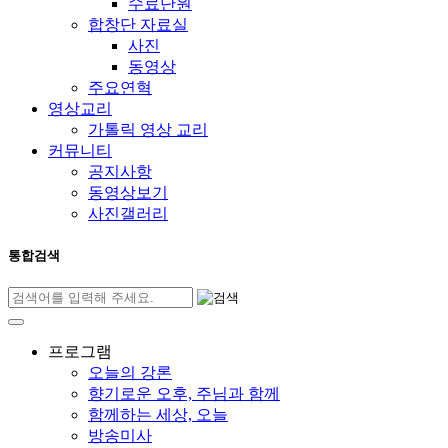
수료단원
합창단 자료실
사진
동영상
주요연혁
영상교리
가톨릭 영상 교리
커뮤니티
공지사항
동영상보기
사진갤러리
통합검색
프로그램
오늘의 강론
향기로운 오후, 주님과 함께
함께하는 세상, 오늘
방송미사