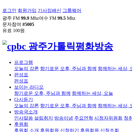
로그인
회원가입
기사집배신
그룹웨어
광주 FM
99.9
Mhz
여수 FM
99.5
Mhz
문자참여
#5005
유료 100원
프로그램
오늘의 강론
향기로운 오후, 주님과 함께
함께하는 세상, 
편성표
편성표
보이는 라디오
향기로운 오후, 주님과 함께
함께하는 세상, 오늘
다시듣기
오늘의 강론
향기로운 오후, 주님과 함께
함께하는 세상, 
방송국소개
인사말씀
설립취지
방송이념
주요연혁
시청자위원회
청
후원회
후원회 소개
후원회원 신청하기
후원회원 신청조회