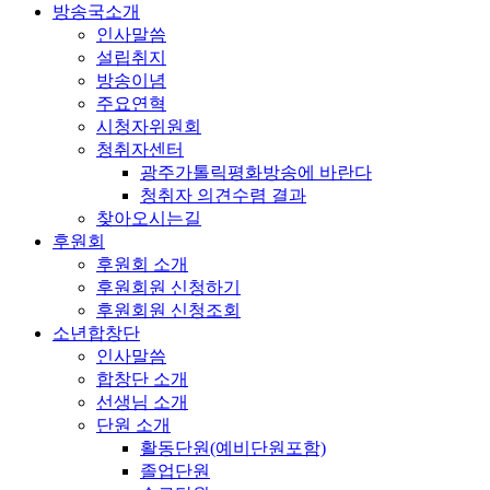
방송국소개
인사말씀
설립취지
방송이념
주요연혁
시청자위원회
청취자센터
광주가톨릭평화방송에 바란다
청취자 의견수렴 결과
찾아오시는길
후원회
후원회 소개
후원회원 신청하기
후원회원 신청조회
소년합창단
인사말씀
합창단 소개
선생님 소개
단원 소개
활동단원(예비단원포함)
졸업단원