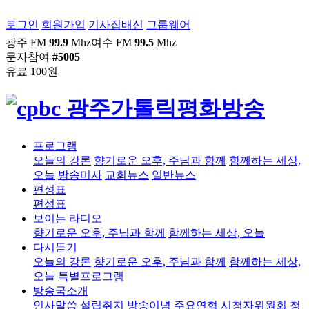
로그인
회원가입
기사집배신
그룹웨어
광주 FM
99.9
Mhz
여수 FM
99.5
Mhz
문자참여
#5005
유료 100원
프로그램
오늘의 강론
향기로운 오후, 주님과 함께
함께하는 세상,
오늘
방송미사
교회뉴스
일반뉴스
편성표
편성표
보이는 라디오
향기로운 오후, 주님과 함께
함께하는 세상, 오늘
다시듣기
오늘의 강론
향기로운 오후, 주님과 함께
함께하는 세상,
오늘
특별프로그램
방송국소개
인사말씀
설립취지
방송이념
주요연혁
시청자위원회
청