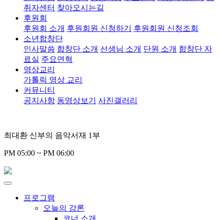
취자센터
찾아오시는길
후원회
후원회 소개
후원회원 신청하기
후원회원 신청조회
소년합창단
인사말씀
합창단 소개
선생님 소개
단원 소개
합창단 자
료실
주요연혁
영상교리
가톨릭 영상 교리
커뮤니티
공지사항
동영상보기
사진갤러리
최대환 신부의 음악서재 1부
PM 05:00 ~ PM 06:00
프로그램
오늘의 강론
코너 소개