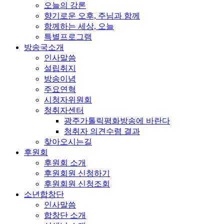
오늘의 강론
향기로운 오후, 주님과 함께
함께하는 세상, 오늘
특별프로그램
방송국소개
인사말씀
설립취지
방송이념
주요연혁
시청자위원회
청취자센터
광주가톨릭평화방송에 바란다
청취자 의견수렴 결과
찾아오시는길
후원회
후원회 소개
후원회원 신청하기
후원회원 신청조회
소년합창단
인사말씀
합창단 소개