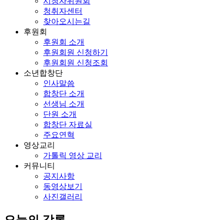
시청자위원회
청취자센터
찾아오시는길
후원회
후원회 소개
후원회원 신청하기
후원회원 신청조회
소년합창단
인사말씀
합창단 소개
선생님 소개
단원 소개
합창단 자료실
주요연혁
영상교리
가톨릭 영상 교리
커뮤니티
공지사항
동영상보기
사진갤러리