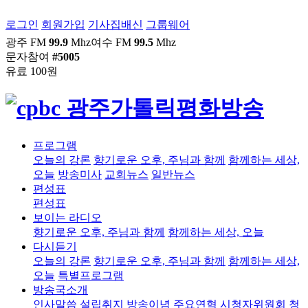
로그인
회원가입
기사집배신
그룹웨어
광주 FM
99.9
Mhz
여수 FM
99.5
Mhz
문자참여
#5005
유료 100원
프로그램
오늘의 강론
향기로운 오후, 주님과 함께
함께하는 세상,
오늘
방송미사
교회뉴스
일반뉴스
편성표
편성표
보이는 라디오
향기로운 오후, 주님과 함께
함께하는 세상, 오늘
다시듣기
오늘의 강론
향기로운 오후, 주님과 함께
함께하는 세상,
오늘
특별프로그램
방송국소개
인사말씀
설립취지
방송이념
주요연혁
시청자위원회
청