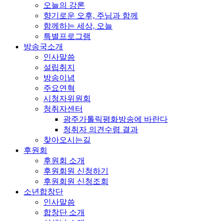
오늘의 강론
향기로운 오후, 주님과 함께
함께하는 세상, 오늘
특별프로그램
방송국소개
인사말씀
설립취지
방송이념
주요연혁
시청자위원회
청취자센터
광주가톨릭평화방송에 바란다
청취자 의견수렴 결과
찾아오시는길
후원회
후원회 소개
후원회원 신청하기
후원회원 신청조회
소년합창단
인사말씀
합창단 소개