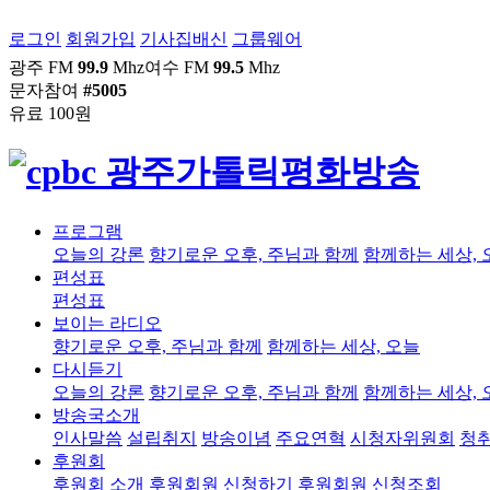
로그인
회원가입
기사집배신
그룹웨어
광주 FM
99.9
Mhz
여수 FM
99.5
Mhz
문자참여
#5005
유료 100원
프로그램
오늘의 강론
향기로운 오후, 주님과 함께
함께하는 세상, 
편성표
편성표
보이는 라디오
향기로운 오후, 주님과 함께
함께하는 세상, 오늘
다시듣기
오늘의 강론
향기로운 오후, 주님과 함께
함께하는 세상, 
방송국소개
인사말씀
설립취지
방송이념
주요연혁
시청자위원회
청
후원회
후원회 소개
후원회원 신청하기
후원회원 신청조회