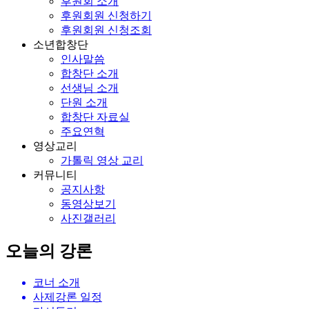
후원회 소개
후원회원 신청하기
후원회원 신청조회
소년합창단
인사말씀
합창단 소개
선생님 소개
단원 소개
합창단 자료실
주요연혁
영상교리
가톨릭 영상 교리
커뮤니티
공지사항
동영상보기
사진갤러리
오늘의 강론
코너 소개
사제강론 일정