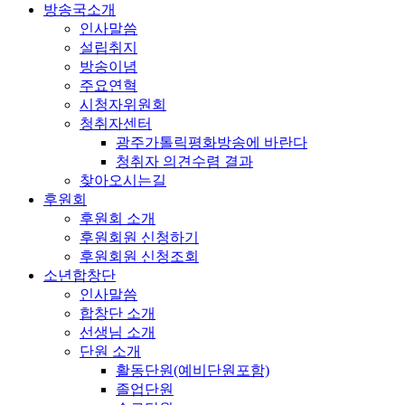
방송국소개
인사말씀
설립취지
방송이념
주요연혁
시청자위원회
청취자센터
광주가톨릭평화방송에 바란다
청취자 의견수렴 결과
찾아오시는길
후원회
후원회 소개
후원회원 신청하기
후원회원 신청조회
소년합창단
인사말씀
합창단 소개
선생님 소개
단원 소개
활동단원(예비단원포함)
졸업단원