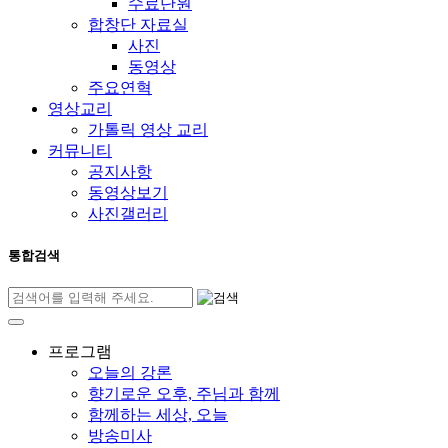
수료단원
합창단 자료실
사진
동영상
주요연혁
영상교리
가톨릭 영상 교리
커뮤니티
공지사항
동영상보기
사진갤러리
통합검색
프로그램
오늘의 강론
향기로운 오후, 주님과 함께
함께하는 세상, 오늘
방송미사