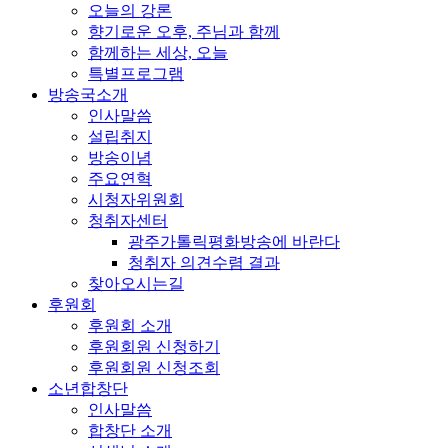
오늘의 강론
향기로운 오후, 주님과 함께
함께하는 세상, 오늘
특별프로그램
방송국소개
인사말씀
설립취지
방송이념
주요연혁
시청자위원회
청취자센터
광주가톨릭평화방송에 바란다
청취자 의견수렴 결과
찾아오시는길
후원회
후원회 소개
후원회원 신청하기
후원회원 신청조회
소년합창단
인사말씀
합창단 소개