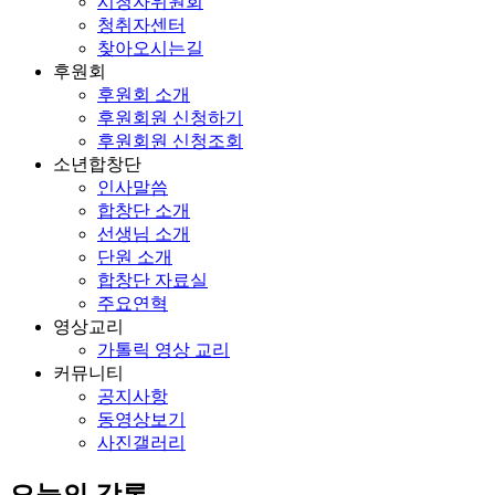
시청자위원회
청취자센터
찾아오시는길
후원회
후원회 소개
후원회원 신청하기
후원회원 신청조회
소년합창단
인사말씀
합창단 소개
선생님 소개
단원 소개
합창단 자료실
주요연혁
영상교리
가톨릭 영상 교리
커뮤니티
공지사항
동영상보기
사진갤러리