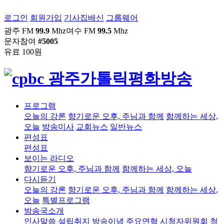
로그인
회원가입
기사집배신
그룹웨어
광주 FM
99.9
Mhz
여수 FM
99.5
Mhz
문자참여
#5005
유료 100원
프로그램
오늘의 강론
향기로운 오후, 주님과 함께
함께하는 세상,
오늘
방송미사
교회뉴스
일반뉴스
편성표
편성표
보이는 라디오
향기로운 오후, 주님과 함께
함께하는 세상, 오늘
다시듣기
오늘의 강론
향기로운 오후, 주님과 함께
함께하는 세상,
오늘
특별프로그램
방송국소개
인사말씀
설립취지
방송이념
주요연혁
시청자위원회
청