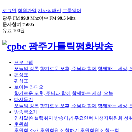
로그인
회원가입
기사집배신
그룹웨어
광주 FM
99.9
Mhz
여수 FM
99.5
Mhz
문자참여
#5005
유료 100원
프로그램
오늘의 강론
향기로운 오후, 주님과 함께
함께하는 세상, 
편성표
편성표
보이는 라디오
향기로운 오후, 주님과 함께
함께하는 세상, 오늘
다시듣기
오늘의 강론
향기로운 오후, 주님과 함께
함께하는 세상, 
방송국소개
인사말씀
설립취지
방송이념
주요연혁
시청자위원회
청
후원회
후원회 소개
후원회원 신청하기
후원회원 신청조회