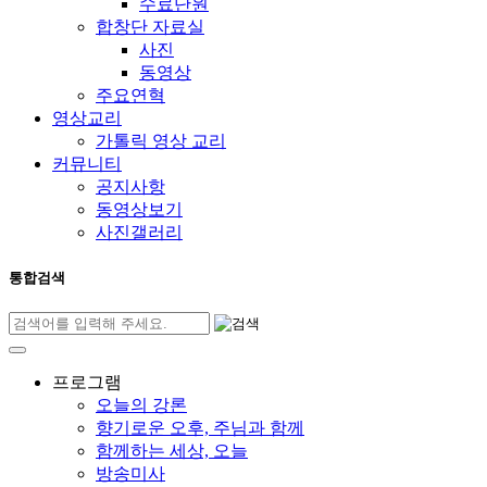
수료단원
합창단 자료실
사진
동영상
주요연혁
영상교리
가톨릭 영상 교리
커뮤니티
공지사항
동영상보기
사진갤러리
통합검색
프로그램
오늘의 강론
향기로운 오후, 주님과 함께
함께하는 세상, 오늘
방송미사