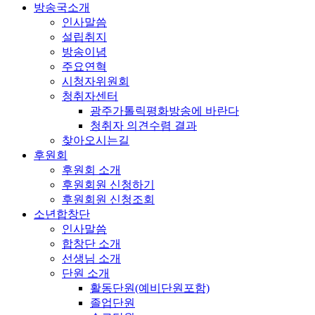
방송국소개
인사말씀
설립취지
방송이념
주요연혁
시청자위원회
청취자센터
광주가톨릭평화방송에 바란다
청취자 의견수렴 결과
찾아오시는길
후원회
후원회 소개
후원회원 신청하기
후원회원 신청조회
소년합창단
인사말씀
합창단 소개
선생님 소개
단원 소개
활동단원(예비단원포함)
졸업단원