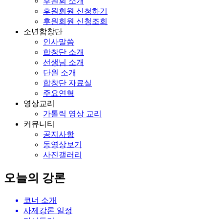
후원회 소개
후원회원 신청하기
후원회원 신청조회
소년합창단
인사말씀
합창단 소개
선생님 소개
단원 소개
합창단 자료실
주요연혁
영상교리
가톨릭 영상 교리
커뮤니티
공지사항
동영상보기
사진갤러리
오늘의 강론
코너 소개
사제강론 일정