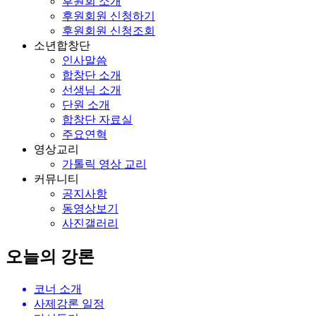
후원회 소개
후원회원 신청하기
후원회원 신청조회
소년합창단
인사말씀
합창단 소개
선생님 소개
단원 소개
합창단 자료실
주요연혁
영상교리
가톨릭 영상 교리
커뮤니티
공지사항
동영상보기
사진갤러리
오늘의 강론
코너 소개
사제강론 일정