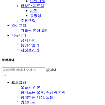
수료단원
합창단 자료실
사진
동영상
주요연혁
영상교리
가톨릭 영상 교리
커뮤니티
공지사항
동영상보기
사진갤러리
통합검색
프로그램
오늘의 강론
향기로운 오후, 주님과 함께
함께하는 세상, 오늘
방송미사