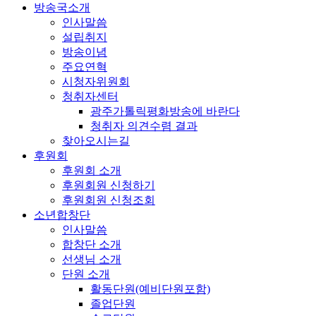
방송국소개
인사말씀
설립취지
방송이념
주요연혁
시청자위원회
청취자센터
광주가톨릭평화방송에 바란다
청취자 의견수렴 결과
찾아오시는길
후원회
후원회 소개
후원회원 신청하기
후원회원 신청조회
소년합창단
인사말씀
합창단 소개
선생님 소개
단원 소개
활동단원(예비단원포함)
졸업단원