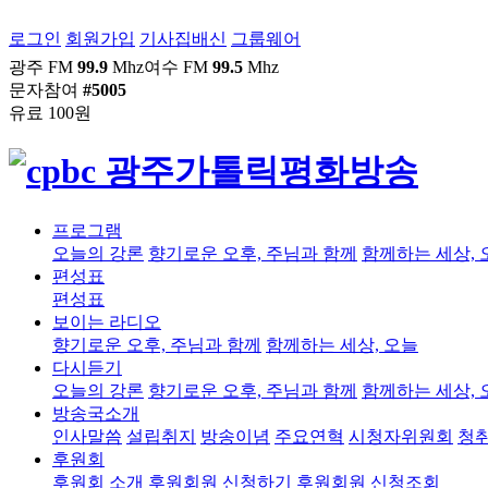
로그인
회원가입
기사집배신
그룹웨어
광주 FM
99.9
Mhz
여수 FM
99.5
Mhz
문자참여
#5005
유료 100원
프로그램
오늘의 강론
향기로운 오후, 주님과 함께
함께하는 세상, 
편성표
편성표
보이는 라디오
향기로운 오후, 주님과 함께
함께하는 세상, 오늘
다시듣기
오늘의 강론
향기로운 오후, 주님과 함께
함께하는 세상, 
방송국소개
인사말씀
설립취지
방송이념
주요연혁
시청자위원회
청
후원회
후원회 소개
후원회원 신청하기
후원회원 신청조회