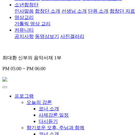
소년합창단
인사말씀
합창단 소개
선생님 소개
단원 소개
합창단 자
영상교리
가톨릭 영상 교리
커뮤니티
공지사항
동영상보기
사진갤러리
최대환 신부의 음악서재 1부
PM 05:00 ~ PM 06:00
프로그램
오늘의 강론
코너 소개
사제강론 일정
다시듣기
향기로운 오후, 주님과 함께
코너 소개