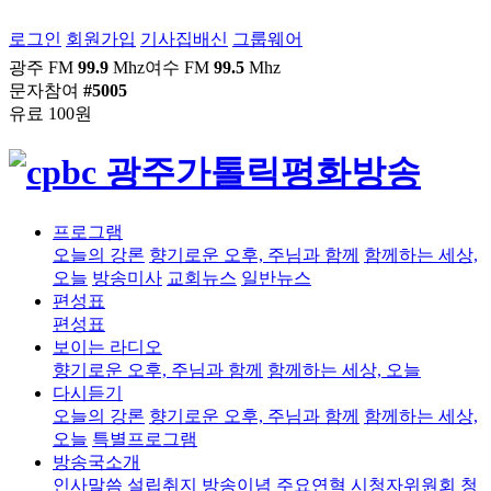
로그인
회원가입
기사집배신
그룹웨어
광주 FM
99.9
Mhz
여수 FM
99.5
Mhz
문자참여
#5005
유료 100원
프로그램
오늘의 강론
향기로운 오후, 주님과 함께
함께하는 세상,
오늘
방송미사
교회뉴스
일반뉴스
편성표
편성표
보이는 라디오
향기로운 오후, 주님과 함께
함께하는 세상, 오늘
다시듣기
오늘의 강론
향기로운 오후, 주님과 함께
함께하는 세상,
오늘
특별프로그램
방송국소개
인사말씀
설립취지
방송이념
주요연혁
시청자위원회
청