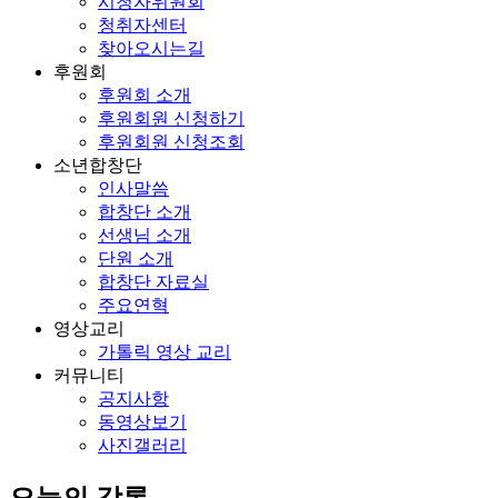
시청자위원회
청취자센터
찾아오시는길
후원회
후원회 소개
후원회원 신청하기
후원회원 신청조회
소년합창단
인사말씀
합창단 소개
선생님 소개
단원 소개
합창단 자료실
주요연혁
영상교리
가톨릭 영상 교리
커뮤니티
공지사항
동영상보기
사진갤러리