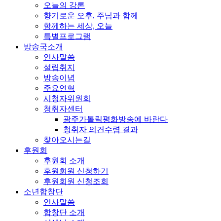
오늘의 강론
향기로운 오후, 주님과 함께
함께하는 세상, 오늘
특별프로그램
방송국소개
인사말씀
설립취지
방송이념
주요연혁
시청자위원회
청취자센터
광주가톨릭평화방송에 바란다
청취자 의견수렴 결과
찾아오시는길
후원회
후원회 소개
후원회원 신청하기
후원회원 신청조회
소년합창단
인사말씀
합창단 소개