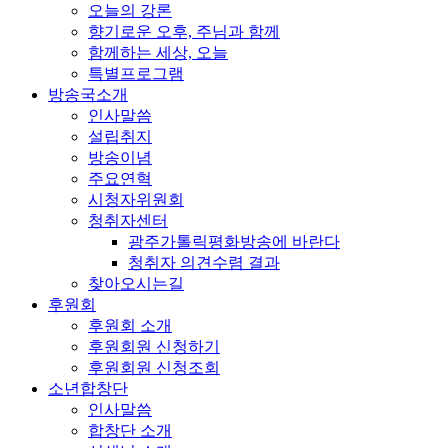
오늘의 강론
향기로운 오후, 주님과 함께
함께하는 세상, 오늘
특별프로그램
방송국소개
인사말씀
설립취지
방송이념
주요연혁
시청자위원회
청취자센터
광주가톨릭평화방송에 바란다
청취자 의견수렴 결과
찾아오시는길
후원회
후원회 소개
후원회원 신청하기
후원회원 신청조회
소년합창단
인사말씀
합창단 소개