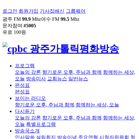
로그인
회원가입
기사집배신
그룹웨어
광주 FM
99.9
Mhz
여수 FM
99.5
Mhz
문자참여
#5005
유료 100원
프로그램
오늘의 강론
향기로운 오후, 주님과 함께
함께하는 세상,
오늘
방송미사
교회뉴스
일반뉴스
편성표
편성표
보이는 라디오
향기로운 오후, 주님과 함께
함께하는 세상, 오늘
다시듣기
오늘의 강론
향기로운 오후, 주님과 함께
함께하는 세상,
오늘
특별프로그램
방송국소개
인사말씀
설립취지
방송이념
주요연혁
시청자위원회
청