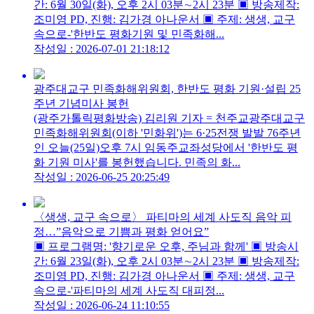
간: 6월 30일(화), 오후 2시 03분∼2시 23분 ▣ 방송제작:
조미영 PD, 진행: 김가경 아나운서 ▣ 주제: 생생, 교구
속으로-'한반도 평화기원 및 민족화해...
작성일 : 2026-07-01 21:18:12
광주대교구 민족화해위원회, 한반도 평화 기원·설립 25
주년 기념미사 봉헌
(광주가톨릭평화방송) 김리원 기자 = 천주교광주대교구
민족화해위원회(이하 '민화위')는 6·25전쟁 발발 76주년
인 오늘(25일)오후 7시 임동주교좌성당에서 '한반도 평
화 기원 미사'를 봉헌했습니다. 민족의 화...
작성일 : 2026-06-25 20:25:49
〈생생, 교구 속으로〉 파티마의 세계 사도직 음악 피
정…”음악으로 기쁨과 평화 얻어요”
▣ 프로그램명: '향기로운 오후, 주님과 함께' ▣ 방송시
간: 6월 23일(화), 오후 2시 03분∼2시 23분 ▣ 방송제작:
조미영 PD, 진행: 김가경 아나운서 ▣ 주제: 생생, 교구
속으로-'파티마의 세계 사도직 대피정...
작성일 : 2026-06-24 11:10:55