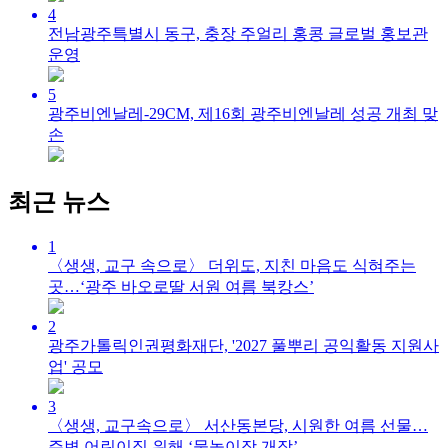
4
전남광주특별시 동구, 충장 주얼리 홍콩 글로벌 홍보관
운영
5
광주비엔날레-29CM, 제16회 광주비엔날레 성공 개최 맞
손
최근 뉴스
1
〈생생, 교구 속으로〉 더위도, 지친 마음도 식혀주는
곳…‘광주 바오로딸 서원 여름 북캉스’
2
광주가톨릭인권평화재단, '2027 풀뿌리 공익활동 지원사
업' 공모
3
〈생생, 교구속으로〉 서산동본당, 시원한 여름 선물…
주변 어린이집 위해 ‘물놀이장 개장’