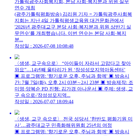
가톨릭광주사회복지회, 본당 사회·복지분과 위원 실무
연수 개최
(광주가톨릭평화방송) 김리원 기자 = 가톨릭광주사회복
지회는 지난 4일 가톨릭평생교육원 대건문화관에서
'2026년 광주대교구 본당 사회·복지분과 위원 상반기 실
무연수'를 개최했습니다. 이번 연수는 본당 사회·복지
분...
작성일 : 2026-07-08 10:08:48
〈생생, 교구속으로〉 “아이들이 자라서 고맙다고 찾아
와요”…14년째 울타리가 된 ‘장성성모지역아동센터’
▣ 프로그램명: '향기로운 오후, 주님과 함께' ▣ 방송시
간: 7월 7일(화), 오후 2시 03분∼2시 23분 ▣ 방송제작: 조
미영·양복순 PD 진행: 김가경 아나운서 ▣ 주제: 생생, 교
구 속으로-'장성성모지역...
작성일 : 2026-07-07 18:09:44
〈생생, 교구 속으로〉 전국 성당서 ’한반도 평화기원 미
사’…광주대교구 민족화해위원회 25년의 여정
▣ 프로그램명: '향기로운 오후, 주님과 함께' ▣ 방송시