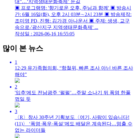
대”…‘지역생태문화축제’ 눈길
▣ 프로그램명: '향기로운 오후, 주님과 함께' ▣ 방송시
간: 6월 16일(화), 오후 2시 03분∼2시 23분 ▣ 방송제작:
조미영 PD, 진행: 김가경 아나운서 ▣ 주제: 생생, 교구
속으로-'광산지구 지역생태문화축제' ...
작성일 : 2026-06-16 16:55:05
많이 본 뉴스
1
12·29 유가족협의회, “항철위, 빠른 조사 아닌 바른 조사
해야”
2
'입추'에도 전남광주 ‘펄펄’…주말 소나기 뒤 폭염 한풀
꺾일 듯
3
〈R〉창사 30주년 기획보도〈여기, 사람이 있습니다!
(11)〉 ‘폭염·폭우·폭설’에도 배달은 계속된다…멈출 수
없는 라이더들