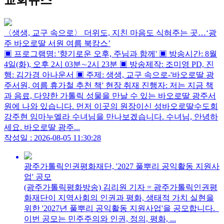
교회뉴스
〈생생, 교구 속으로〉 더위도, 지친 마음도 식혀주는 곳…‘광
주 바오로딸 서원 여름 북캉스’
▣ 프로그램명: '향기로운 오후, 주님과 함께' ▣ 방송시간: 8월
4일(화), 오후 2시 03분∼2시 23분 ▣ 방송제작: 조미영 PD, 진
행: 김가경 아나운서 ▣ 주제: 생생, 교구 속으로-'바오로딸 광
주서원, 여름 휴가철 추천 책' 현장 취재 진행자: 저는 지금 책
과 음료, 다양한 가톨릭 성물을 만날 수 있는 바오로딸 광주서
원에 나와 있습니다. 먼저 이곳의 원장이신 성바오로딸수도회
강주현 임마누엘라 수녀님을 만나보겠습니다. 수녀님, 안녕하
세요. 바오로딸 광주...
작성일 : 2026-08-05 11:30:28
광주가톨릭인권평화재단, '2027 풀뿌리 공익활동 지원사
업' 공모
(광주가톨릭평화방송) 김리원 기자 = 광주가톨릭인권평
화재단이 지역사회의 인권과 평화, 생태적 가치 실현을
위한 '2027년 풀뿌리 공익활동 지원사업'을 공모합니다.
이번 공모는 민주주의와 인권, 정의, 평화, ...