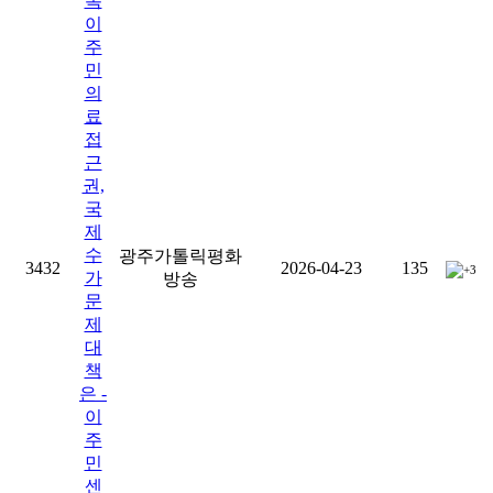
록
이
주
민
의
료
접
근
권,
국
제
수
광주가톨릭평화
3432
2026-04-23
135
+3
가
방송
문
제
대
책
은 -
이
주
민
센