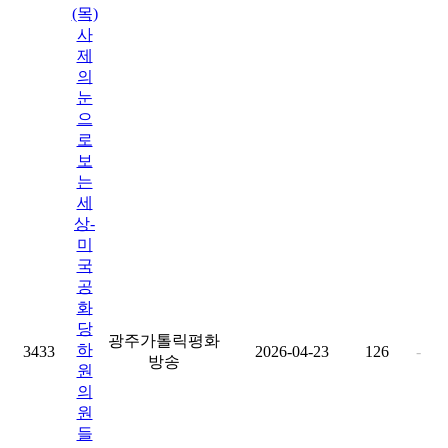
(목)
사
제
의
눈
으
로
보
는
세
상-
미
국
공
화
당
광주가톨릭평화
하
3433
2026-04-23
126
-
방송
원
의
원
들