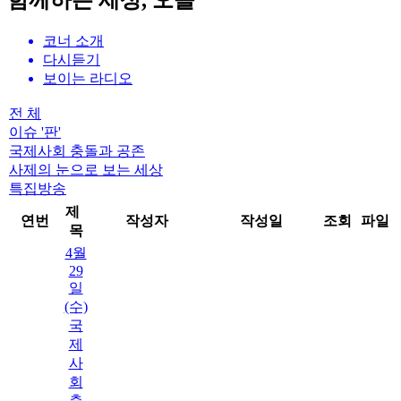
함께하는 세상, 오늘
코너 소개
다시듣기
보이는 라디오
전 체
이슈 '판'
국제사회 충돌과 공존
사제의 눈으로 보는 세상
특집방송
제
연번
작성자
작성일
조회
파일
목
4월
29
일
(수)
국
제
사
회
충