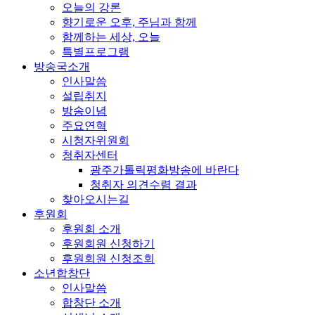
오늘의 강론
향기로운 오후, 주님과 함께
함께하는 세상, 오늘
특별프로그램
방송국소개
인사말씀
설립취지
방송이념
주요연혁
시청자위원회
청취자센터
광주가톨릭평화방송에 바란다
청취자 의견수렴 결과
찾아오시는길
후원회
후원회 소개
후원회원 신청하기
후원회원 신청조회
소년합창단
인사말씀
합창단 소개