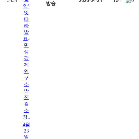
3434
2026-04-24
164
+3
방송
약’
잇
따
라
발
표-
민
생
경
제
연
구
소
안
진
걸
소
장..
4월
23
일