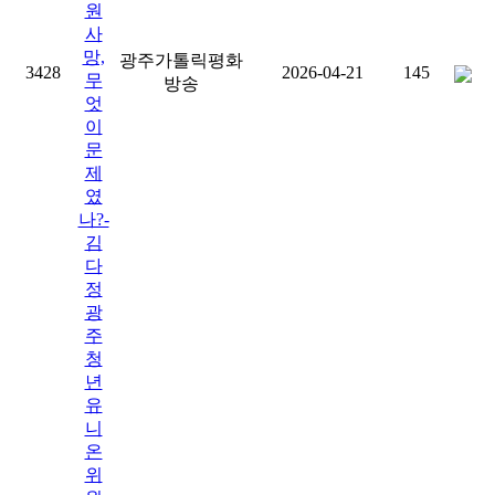
원
사
망,
광주가톨릭평화
3428
2026-04-21
145
무
방송
엇
이
문
제
였
나?-
김
다
정
광
주
청
년
유
니
온
위