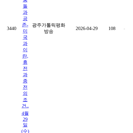
돌
과
공
존-
광주가톨릭평화
3440
2026-04-29
108
-
미
방송
국
과
이
란,
휴
전
과
종
전
의
조
건..
4월
29
일
(수)