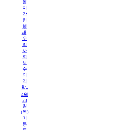
몰
지
각
한
행
태,
우
리
사
회
보
수
의
역
할..
4월
23
일
(목)
미
등