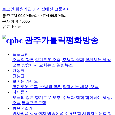
로그인
회원가입
기사집배신
그룹웨어
광주 FM
99.9
Mhz
여수 FM
99.5
Mhz
문자참여
#5005
유료 100원
프로그램
오늘의 강론
향기로운 오후, 주님과 함께
함께하는 세상,
오늘
방송미사
교회뉴스
일반뉴스
편성표
편성표
보이는 라디오
향기로운 오후, 주님과 함께
함께하는 세상, 오늘
다시듣기
오늘의 강론
향기로운 오후, 주님과 함께
함께하는 세상,
오늘
특별프로그램
방송국소개
인사말씀
설립취지
방송이념
주요연혁
시청자위원회
청