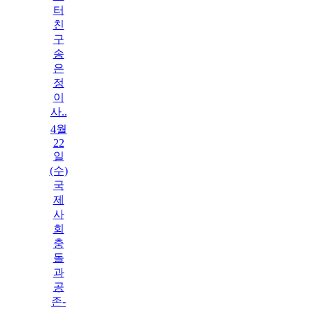
터
친
구
송
은
정
이
사..
4월
22
일
(수)
국
제
사
회
충
돌
과
공
존-