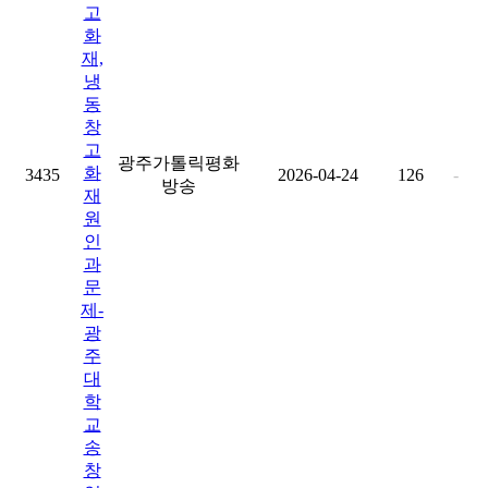
고
화
재,
냉
동
창
고
광주가톨릭평화
화
3435
2026-04-24
126
-
방송
재
원
인
과
문
제-
광
주
대
학
교
송
창