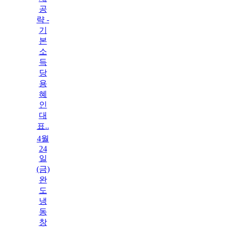
공
략 -
기
본
소
득
당
용
혜
인
대
표..
4월
24
일
(금)
완
도
냉
동
창