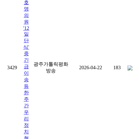
호
영
의
원
'12
일
단
식'
중
긴
광주가톨릭평화
급
3429
2026-04-22
183
방송
이
송
등
한
주
간
우
리
정
치
현