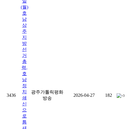
일
(월)
호
남
상
주
지
방
선
거
총
력,
호
남
정
치
광주가톨릭평화
3436
2026-04-27
182
+3
쇄
방송
신
으
로
틈
새