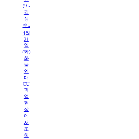
안 -
김
성
수..
4월
21
일
(화)
화
물
연
대
CU
파
업
현
장
에
서
조
합