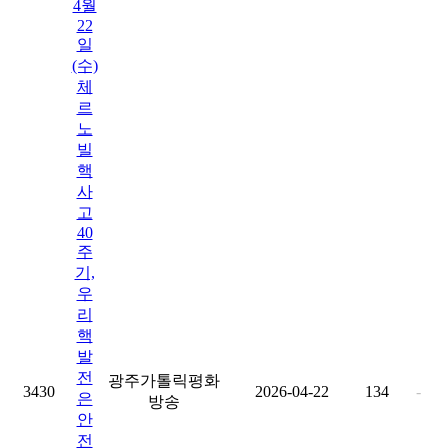
4월
22
일
(수)
체
르
노
빌
핵
사
고
40
주
기,
우
리
핵
발
전
광주가톨릭평화
3430
2026-04-22
134
-
은
방송
안
전