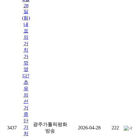
28
일
(화)
내
표
의
가
치
가
깎
였
다?
초
유
의
선
거
중
단
광주가톨릭평화
가
3437
2026-04-28
222
+2
방송
처