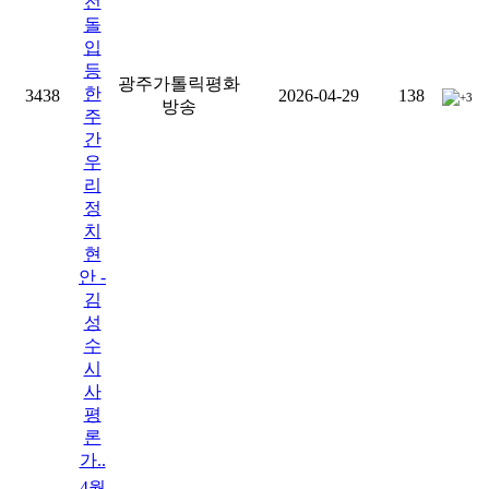
전
돌
입
등
광주가톨릭평화
한
3438
2026-04-29
138
+3
방송
주
간
우
리
정
치
현
안 -
김
성
수
시
사
평
론
가..
4월