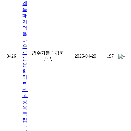
객
돌
파,
지
역
을
아
우
르
광주가톨릭평화
3426
2026-04-20
197
+4
는
방송
문
화
허
브
로!
-김
상
욱
국
립
아