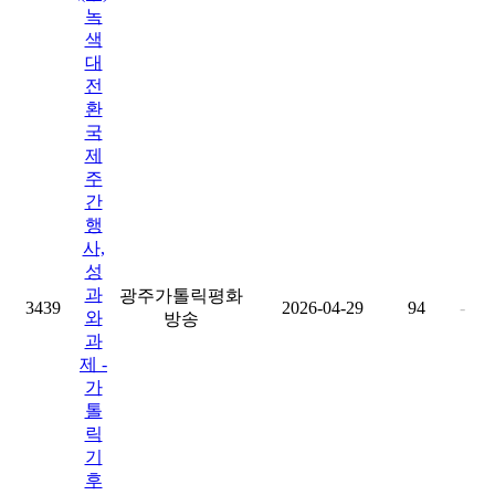
녹
색
대
전
환
국
제
주
간
행
사,
성
과
광주가톨릭평화
3439
2026-04-29
94
-
와
방송
과
제 -
가
톨
릭
기
후