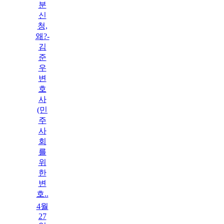
분
신
청,
왜?-
김
준
우
변
호
사
(민
주
사
회
를
위
한
변
호..
4월
27