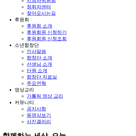
시청자위원회
청취자센터
찾아오시는길
후원회
후원회 소개
후원회원 신청하기
후원회원 신청조회
소년합창단
인사말씀
합창단 소개
선생님 소개
단원 소개
합창단 자료실
주요연혁
영상교리
가톨릭 영상 교리
커뮤니티
공지사항
동영상보기
사진갤러리