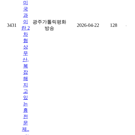
미
국
과
이
광주가톨릭평화
3431
2026-04-22
128
-
란 2
방송
차
협
상
무
산,
복
잡
해
지
고
있
는
휴
전
문
제..