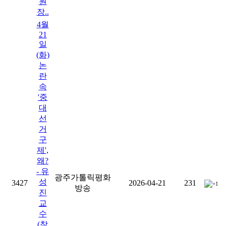
원
장..
4월
21
일
(화)
논
란
속
'중
대
선
거
구
제',
왜?
- 유
광주가톨릭평화
성
3427
2026-04-21
231
+1
방송
진
교
수
(참