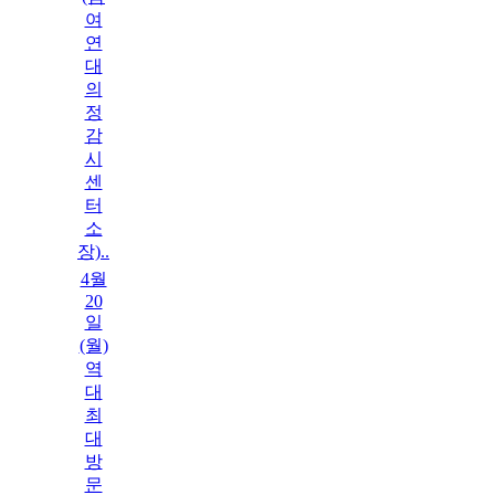
여
연
대
의
정
감
시
센
터
소
장)..
4월
20
일
(월)
역
대
최
대
방
문