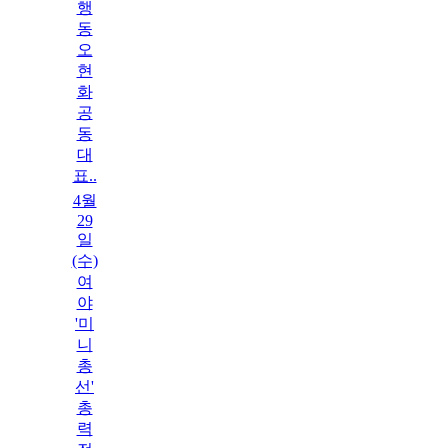
행
동
오
현
화
공
동
대
표..
4월
29
일
(수)
여
야
'미
니
총
선'
총
력