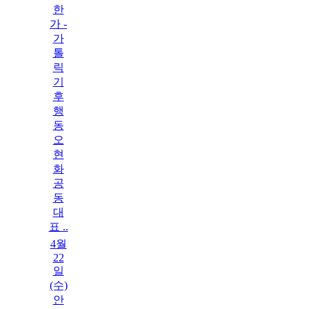
한
가 -
가
톨
릭
기
후
행
동
오
현
화
공
동
대
표 ..
4월
22
일
(수)
안