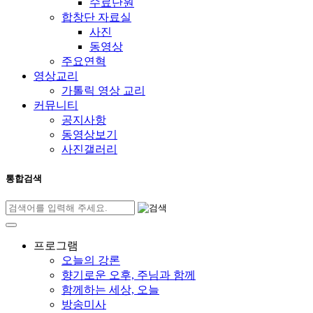
수료단원
합창단 자료실
사진
동영상
주요연혁
영상교리
가톨릭 영상 교리
커뮤니티
공지사항
동영상보기
사진갤러리
통합검색
프로그램
오늘의 강론
향기로운 오후, 주님과 함께
함께하는 세상, 오늘
방송미사