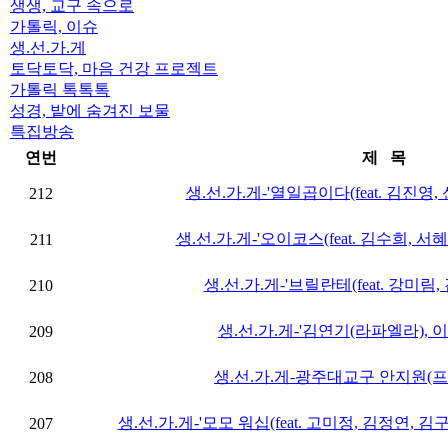
생생, 교구 속으로
가톨릭, 이슈
생.선.가.게
토닥토닥, 마음 건강 프로젝트
가톨릭 톡톡톡
성경, 밭에 숨겨진 보물
특집방송
연번
제 목
생.선.가.게-'열일곱이다(feat. 김진영, 
212
생.선.가.게-'오이코스(feat. 김수희, 서혜
211
생.선.가.게-'브릴란테(feat. 강미림, 
210
생.선.가.게-'김연기(라파엘라), 이
209
생.선.가.게-광주대교구 안지원(
208
생.선.가.게-'모모 워십(feat. 고미정, 김정연, 김
207