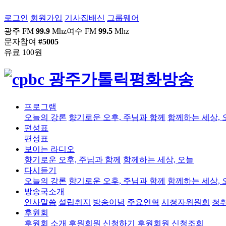
로그인
회원가입
기사집배신
그룹웨어
광주 FM
99.9
Mhz
여수 FM
99.5
Mhz
문자참여
#5005
유료 100원
프로그램
오늘의 강론
향기로운 오후, 주님과 함께
함께하는 세상, 
편성표
편성표
보이는 라디오
향기로운 오후, 주님과 함께
함께하는 세상, 오늘
다시듣기
오늘의 강론
향기로운 오후, 주님과 함께
함께하는 세상, 
방송국소개
인사말씀
설립취지
방송이념
주요연혁
시청자위원회
청
후원회
후원회 소개
후원회원 신청하기
후원회원 신청조회