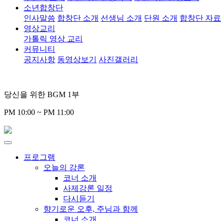
소년합창단
인사말씀
합창단 소개
선생님 소개
단원 소개
합창단 자
영상교리
가톨릭 영상 교리
커뮤니티
공지사항
동영상보기
사진갤러리
당신을 위한 BGM 1부
PM 10:00 ~ PM 11:00
프로그램
오늘의 강론
코너 소개
사제강론 일정
다시듣기
향기로운 오후, 주님과 함께
코너 소개