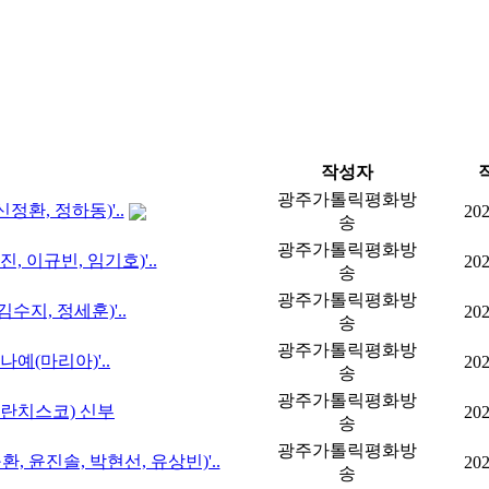
작성자
광주가톨릭평화방
신정환, 정하동)'..
202
송
광주가톨릭평화방
진, 이규빈, 임기호)'..
202
송
광주가톨릭평화방
김수지, 정세훈)'..
202
송
광주가톨릭평화방
나예(마리아)'..
202
송
광주가톨릭평화방
프란치스코) 신부
202
송
광주가톨릭평화방
구환, 윤진솔, 박현선, 유상빈)'..
202
송