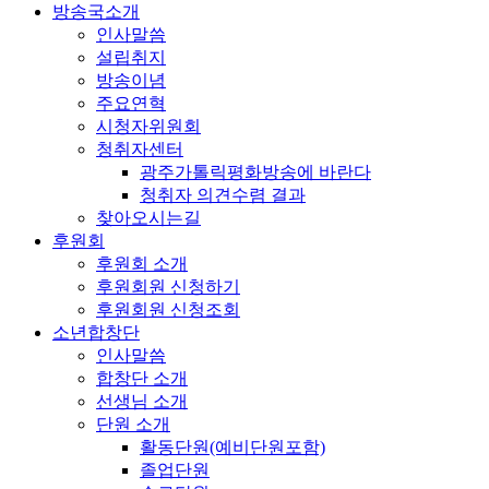
방송국소개
인사말씀
설립취지
방송이념
주요연혁
시청자위원회
청취자센터
광주가톨릭평화방송에 바란다
청취자 의견수렴 결과
찾아오시는길
후원회
후원회 소개
후원회원 신청하기
후원회원 신청조회
소년합창단
인사말씀
합창단 소개
선생님 소개
단원 소개
활동단원(예비단원포함)
졸업단원